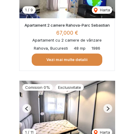
1
/
9
Harta
Apartament 2 camere Rahova-Parc Sebastian
67,000 €
Apartament cu 2 camere de vânzare
Rahova, Bucuresti
48 mp
1986
Vezi mai multe detalii
Comision 0%
Exclusivitate
Previous
Next
1
/
11
Harta