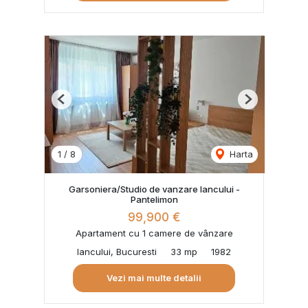
Previous
Next
1
/
8
Harta
Garsoniera/Studio de vanzare Iancului -
Pantelimon
99,900 €
Apartament cu 1 camere de vânzare
Iancului, Bucuresti
33 mp
1982
Vezi mai multe detalii