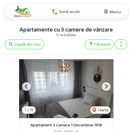
Sună acum
Meniu
Apartamente cu 3 camere de vânzare
5 rezultate
Caută din nou
Filtrează
Previous
Next
1
/
11
Harta
Apartament 3 camere 1 Decembrie 1918