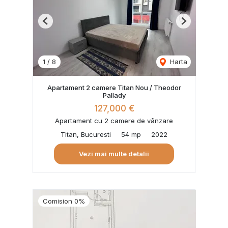
Previous
Next
1
/
8
Harta
Apartament 2 camere Titan Nou / Theodor
Pallady
127,000 €
Apartament cu 2 camere de vânzare
Titan, Bucuresti
54 mp
2022
Vezi mai multe detalii
Comision 0%