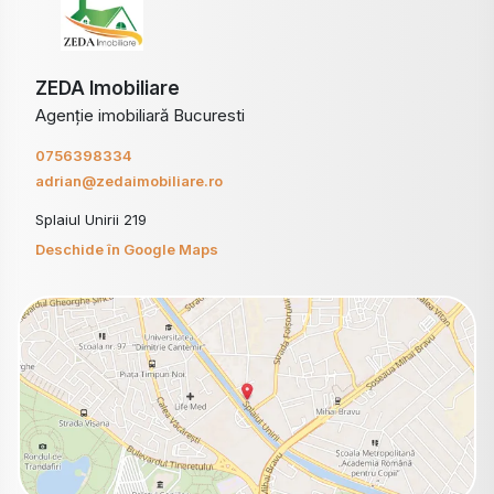
ZEDA Imobiliare
Agenție imobiliară Bucuresti
0756398334
adrian@zedaimobiliare.ro
Splaiul Unirii 219
Deschide în Google Maps