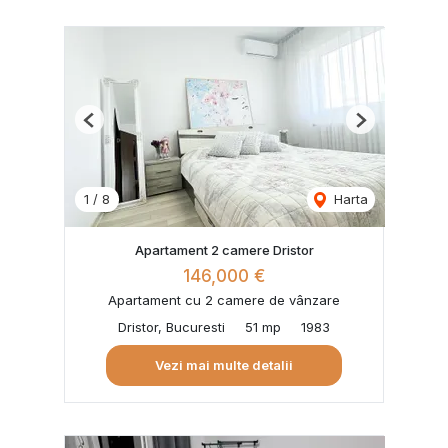
Previous
Next
1
/
8
Harta
Apartament 2 camere Dristor
146,000 €
Apartament cu 2 camere de vânzare
Dristor, Bucuresti
51 mp
1983
Vezi mai multe detalii