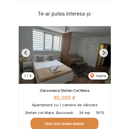
Te-ar putea interesa și:
Previous
Next
1
/
6
Harta
Garsoniera Stefan Cel Mare
85,000 €
Apartament cu 1 camere de vânzare
Stefan cel Mare, Bucuresti
34 mp
1970
Vezi mai multe detalii