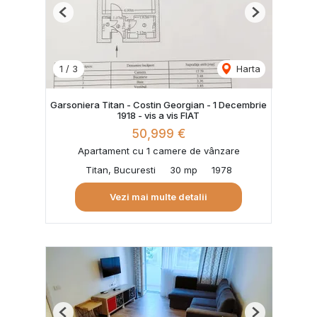
Previous
Next
1
/
3
Harta
Garsoniera Titan - Costin Georgian - 1 Decembrie
1918 - vis a vis FIAT
50,999 €
Apartament cu 1 camere de vânzare
Titan, Bucuresti
30 mp
1978
Vezi mai multe detalii