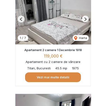
Previous
Next
1
/
7
Harta
Apartament 2 camere 1 Decembrie 1918
119,000 €
Apartament cu 2 camere de vânzare
Titan, Bucuresti
45.5 mp
1975
Vezi mai multe detalii