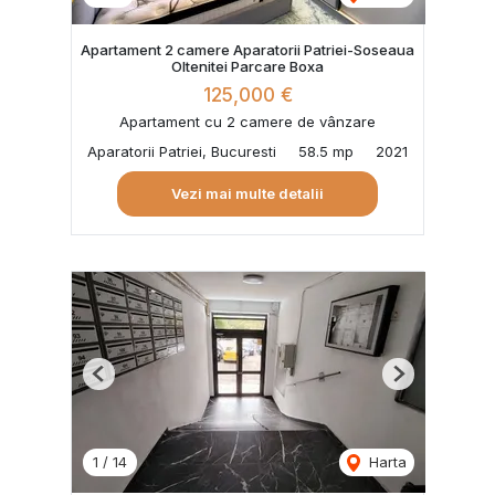
Apartament 2 camere Aparatorii Patriei-Soseaua
Oltenitei Parcare Boxa
125,000 €
Apartament cu 2 camere de vânzare
Aparatorii Patriei, Bucuresti
58.5 mp
2021
Vezi mai multe detalii
Previous
Next
1
/
14
Harta