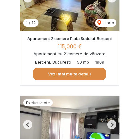
Previous
Next
1
/
12
Harta
Apartament 2 camere Piata Sudului-Berceni
115,000 €
Apartament cu 2 camere de vânzare
Berceni, Bucuresti
50 mp
1969
Vezi mai multe detalii
Exclusivitate
Previous
Next