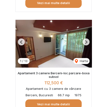
Vezi mai multe detalii
Previous
Next
1
/
13
Harta
Apartament 3 camere Berceni-loc parcare-boxa
subsol
112,500 €
Apartament cu 3 camere de vânzare
Berceni, Bucuresti
66.7 mp
1975
Vezi mai multe detalii