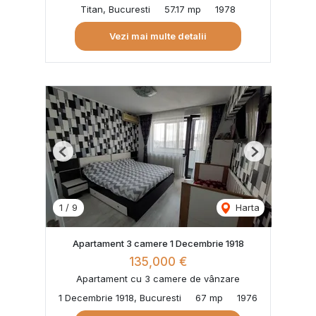
Titan, Bucuresti
57.17 mp
1978
Vezi mai multe detalii
Previous
Next
1
/
9
Harta
Apartament 3 camere 1 Decembrie 1918
135,000 €
Apartament cu 3 camere de vânzare
1 Decembrie 1918, Bucuresti
67 mp
1976