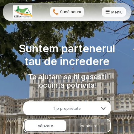
Sună acum
Meniu
Suntem partenerul
tau de incredere
Te ajutam sa iti gasesti
locuinta potrivita!
Tip proprietate
Vânzare
Închiriere