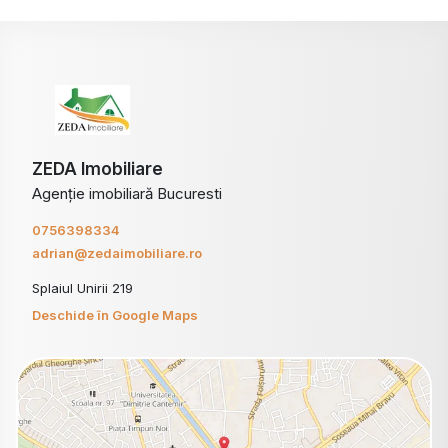
ZEDA Imobiliare
Agenție imobiliară Bucuresti
0756398334
adrian@zedaimobiliare.ro
Splaiul Unirii 219
Deschide în Google Maps