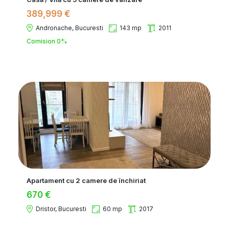
389,999 €
Andronache, Bucuresti
143 mp
2011
Comision 0%
Apartament cu 2 camere de închiriat
670 €
Dristor, Bucuresti
60 mp
2017