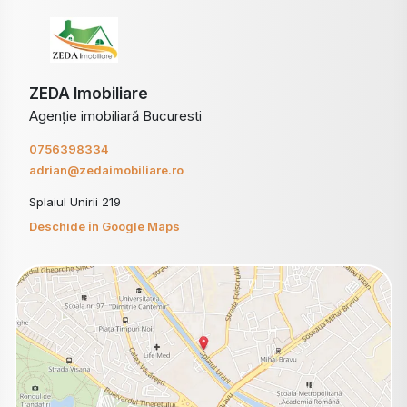
ZEDA Imobiliare
Agenție imobiliară Bucuresti
0756398334
adrian@zedaimobiliare.ro
Splaiul Unirii 219
Deschide în Google Maps