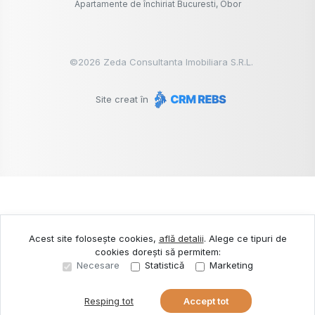
Apartamente de închiriat Bucuresti, Obor
©
2026
Zeda Consultanta Imobiliara S.R.L.
Site creat în
Acest site folosește cookies,
află detalii
.
Alege ce tipuri de
cookies dorești să permitem:
Necesare
Statistică
Marketing
Resping tot
Accept tot