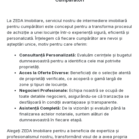
La ZEDA Imobiliare, serviciul nostru de intermediere imobiliară
pentru cumpărători este conceput pentru a transforma procesul
de achiziție a unei locuințe într-o experiență sigură, eficientă și
personalizată. Înțelegem că fiecare cumpărător are nevoi și
așteptări unice, motiv pentru care oferim:
Consultanță Personalizată:
Evaluăm cerințele și bugetul
dumneavoastră pentru a identifica cele mai potrivite
proprietăți.
Acces la Oferte Diverse:
Beneficiați de o selecție atentă
de proprietăți verificate, ce acoperă o gamă largă de
zone și tipuri de locuințe.
Negocieri Profesionale:
Echipa noastră se ocupă de
toate detaliile negocierii, asigurându-se că tranzacția se
desfășoară în condiții avantajoase și transparente.
Asistență Completă:
De la vizionări și evaluări până la
finalizarea actelor notariale, suntem alături de
dumneavoastră în fiecare etapă.
Alegeți ZEDA Imobiliare pentru a beneficia de expertiza și
profesionalismul nostru, transformând visul de a avea propria