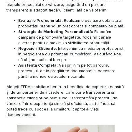
etapele procesului de vânzare, asigurând un parcurs
transparent și adaptat fiecărui client. Iată ce vă oferim:
Evaluare Profesională:
Realizăm o evaluare detaliată a
proprietății, stabilind un preț corect și competitiv pe piață.
Strategie de Marketing Personalizată:
Elaborăm
campanii de promovare targetate, folosind canale
diverse pentru a maximiza vizibilitatea proprietății.
Negocieri Eficiente:
Intervenim ca mediator profesionist
în negocierea cu potențialii cumpărători, asigurându-ne
că obțineți cel mai bun preț.
Asistență Completă:
Vă sprijinim pe tot parcursul
procesului, de la pregătirea documentației necesare
până la încheierea actelor notariale.
Alegeți ZEDA Imobiliare pentru a beneficia de expertiza noastră
și de un partener de încredere, care pune transparența și
satisfacția clienților pe primul loc. Transformăm procesul de
vânzare într-o experiență simplă și eficientă, astfel încât să
puteți trece cu succes la următorul capitol al vieții
dumneavoastră.