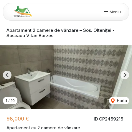
Meniu
Apartament 2 camere de vânzare – Sos. Olteniței -
Soseaua Vitan Barzes
Previous
Nex
1
/
10
Harta
98,000 €
ID CP2459215
Apartament cu 2 camere de vânzare