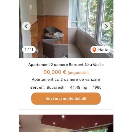
Previous
Next
1
/
11
Harta
Apartament 2 camere Berceni-Nitu Vasile
90,000 €
(negociabil)
Apartament cu 2 camere de vânzare
Berceni, Bucuresti
44.48 mp
1966
Vezi mai multe detalii