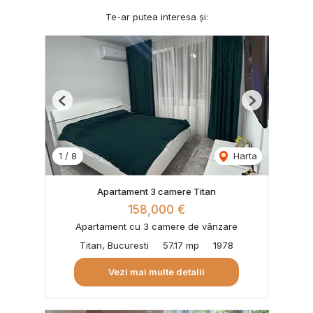
Te-ar putea interesa și:
Previous
Next
1
/
8
Harta
Apartament 3 camere Titan
158,000 €
Apartament cu 3 camere de vânzare
Titan, Bucuresti
57.17 mp
1978
Vezi mai multe detalii