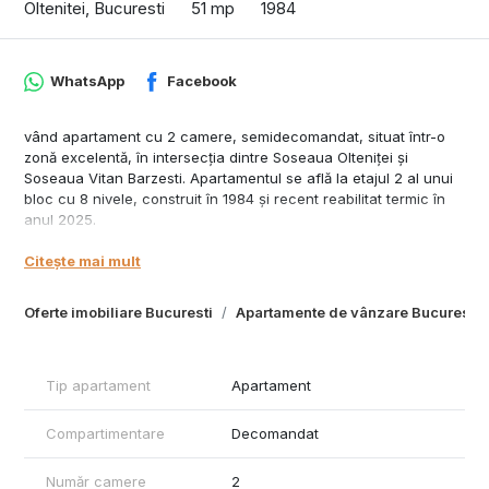
Oltenitei, Bucuresti
51 mp
1984
WhatsApp
Facebook
vând apartament cu 2 camere, semidecomandat, situat într-o
zonă excelentă, în intersecția dintre Soseaua Olteniței și
Soseaua Vitan Barzesti. Apartamentul se află la etajul 2 al unui
bloc cu 8 nivele, construit în 1984 și recent reabilitat termic în
anul 2025.
Apartamentul are o suprafață utilă de 51 m² și oferă o orientare
Citește mai mult
favorabilă către sud-sud-vest, ceea ce asigură un iluminat
natural plăcut pe parcursul zilei și o atmosferă caldă în interior.
Oferte imobiliare Bucuresti
Apartamente de vânzare Bucuresti
Caracteristici suplimentare:
Apartamentul a fost complet renovat în 2025 și nu a fost locuit
Tip apartament
Apartament
de niciun proprietar, având finisaje de calitate superioară.
Compartimentare
Decomandat
Construcție solidă, cu lift schimbat recent.
Cadastru și intabulare la zi.
Număr camere
2