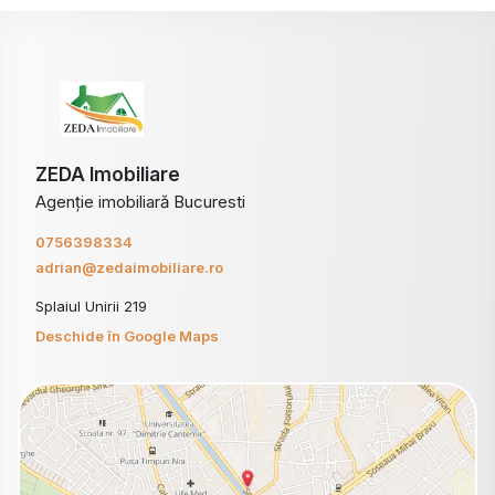
ZEDA Imobiliare
Agenție imobiliară Bucuresti
0756398334
adrian@zedaimobiliare.ro
Splaiul Unirii 219
Deschide în Google Maps