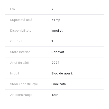
Se acceptă credit bancar.
Etaj
2
Locație:
Apartamentul se află într-o zonă foarte bine conectată la
Suprafață utilă
51 mp
transportul public și la principalele puncte de interes: centre
comerciale, școli, spitale și zone de recreere.
Disponibilitate
Imediat
Dacă ești în căutarea unui apartament confortabil, într-o locație
bună, cu renovări recente și facilități moderne, aceasta este
Confort
1
ocazia perfectă!
Stare interior
Renovat
Pentru mai multe informații și vizionări, mă puteți contacta
Anul finisării
2024
Imobil
Bloc de apart.
Stadiu construcție
Finalizată
An construcție
1984