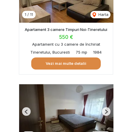
1
/
11
Harta
Apartament 3 camere Timpuri Noi-Tineretului
550 €
Apartament cu 3 camere de închiriat
Tineretului, Bucuresti
75 mp
1984
Vezi mai multe detalii
Previous
Next