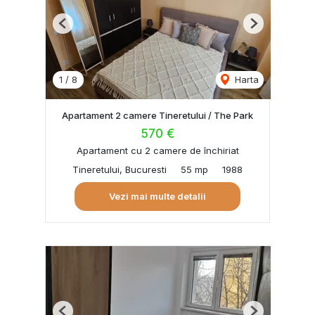
Previous
Next
1
/
8
Harta
Apartament 2 camere Tineretului / The Park
570 €
Apartament cu 2 camere de închiriat
Tineretului, Bucuresti
55 mp
1988
Vezi mai multe detalii