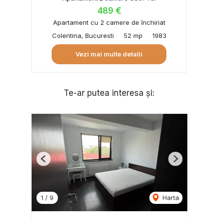
489 €
Apartament cu 2 camere de închiriat
Colentina, Bucuresti
52 mp
1983
Vezi mai multe detalii
Te-ar putea interesa și:
Previous
Next
1
/
9
Harta