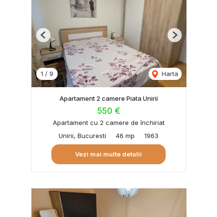
Previous
Next
1
/
9
Harta
Apartament 2 camere Piata Unirii
550 €
Apartament cu 2 camere de închiriat
Unirii, Bucuresti
46 mp
1963
Vezi mai multe detalii