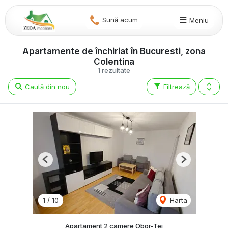
Sună acum
Meniu
Apartamente de închiriat în Bucuresti, zona
Colentina
1 rezultate
Caută din nou
Filtrează
Previous
Next
1
/
10
Harta
Apartament 2 camere Obor-Tei