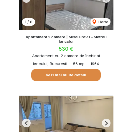
Previous
Next
1
/
8
Harta
Apartament 2 camere | Mihai Bravu – Metrou
Iancului
530 €
Apartament cu 2 camere de închiriat
Iancului, Bucuresti
56 mp
1964
Vezi mai multe detalii
Previous
Next