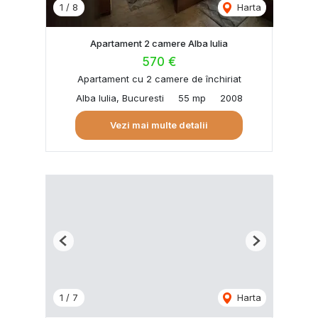
1
/
8
Harta
Apartament 2 camere Alba Iulia
570 €
Apartament cu 2 camere de închiriat
Alba Iulia, Bucuresti
55 mp
2008
Vezi mai multe detalii
Previous
Next
1
/
7
Harta