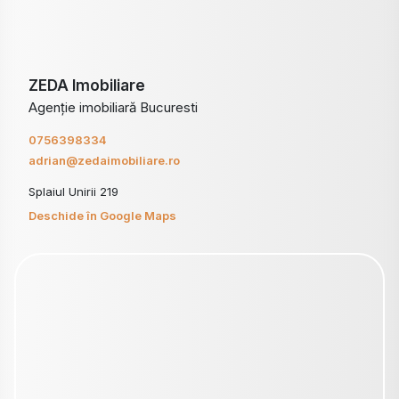
ZEDA Imobiliare
Agenție imobiliară Bucuresti
0756398334
adrian@zedaimobiliare.ro
Splaiul Unirii 219
Deschide în Google Maps