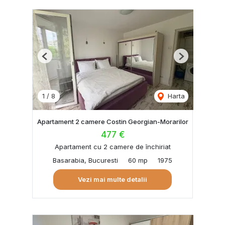
Previous
Next
1
/
8
Harta
Apartament 2 camere Costin Georgian-Morarilor
477 €
Apartament cu 2 camere de închiriat
Basarabia, Bucuresti
60 mp
1975
Vezi mai multe detalii