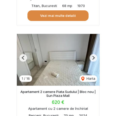
Titan, Bucuresti
68 mp
1970
Vezi mai multe detalii
Previous
Next
1
/
16
Harta
Apartament 2 camere Piata Sudului | Bloc nou |
Sun Plaza Mall
620 €
Apartament cu 2 camere de închiriat
Berceni, Bucuresti
70 mp
2024