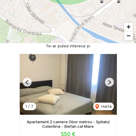
Te-ar putea interesa și:
Previous
Next
1
/
7
Harta
Apartament 2 camere Obor metrou - Spitalul
Colentina - Stefan cel Mare
550 €