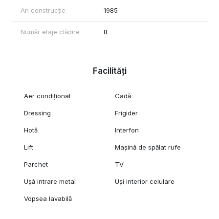
An construcție
1985
Număr etaje clădire
8
Facilități
Aer condiționat
Cadă
Dressing
Frigider
Hotă
Interfon
Lift
Mașină de spălat rufe
Parchet
TV
Ușă intrare metal
Uși interior celulare
Vopsea lavabilă