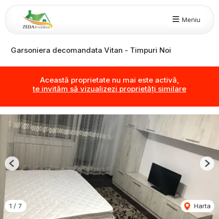
Meniu
Garsoniera decomandata Vitan - Timpuri Noi
Această proprietate nu mai este activă,
te invităm să vizualizezi proprietăți similare
Previous
Nex
1
/
7
Harta