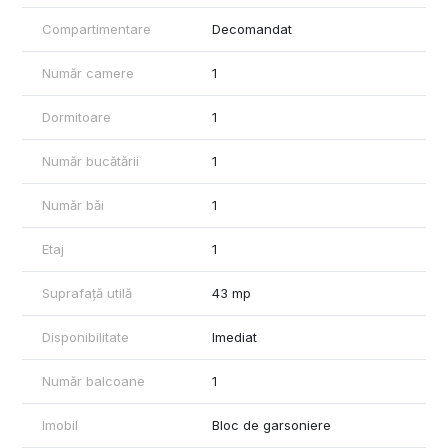
Compartimentare
Decomandat
Număr camere
1
Dormitoare
1
Număr bucătării
1
Număr băi
1
Etaj
1
Suprafață utilă
43 mp
Disponibilitate
Imediat
Număr balcoane
1
Imobil
Bloc de garsoniere