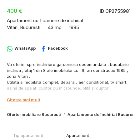
400 €
ID CP2755981
Apartament cu 1 camere de închiriat
Vitan, Bucuresti
43 mp
1985
WhatsApp
Facebook
Va oferim spre inchiriere garsoniera decomandata , bucatarie
inchisa , etaj 1 din 8 ale imobilului cu lift, an constructie 1985 ,
zona Vitan .
Utilata si mobilata complet, debara , aer conditionat, tv smart,
așină de spălat, cuptor cu microunde, plită și cuptor.
Pentru vizionari si detalii suplimentare ne puteti contacta la
Citește mai mult
numarul de telefon afisat in anunt.
Oferte imobiliare Bucuresti
Apartamente de închiriat Bucuresti
Tip apartament
Apartament