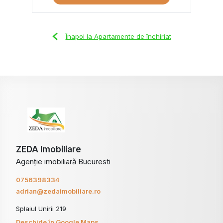
Înapoi la Apartamente de închiriat
ZEDA Imobiliare
Agenție imobiliară Bucuresti
0756398334
adrian@zedaimobiliare.ro
Splaiul Unirii 219
Deschide în Google Maps