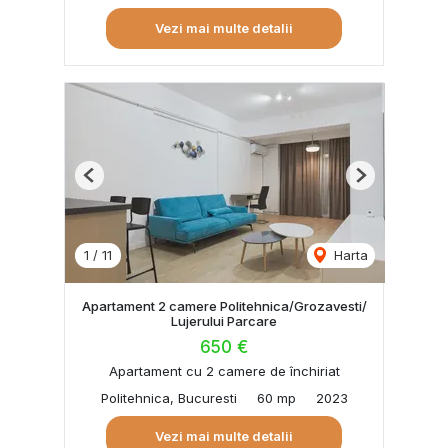
Vezi mai multe detalii
Previous
Next
1
/
11
Harta
Apartament 2 camere Politehnica/Grozavesti/
Lujerului Parcare
650 €
Apartament cu 2 camere de închiriat
Politehnica, Bucuresti
60 mp
2023
Vezi mai multe detalii