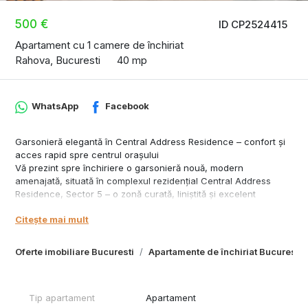
500 €
ID CP2524415
Apartament cu 1 camere de închiriat
Rahova, Bucuresti
40 mp
WhatsApp
Facebook
Garsonieră elegantă în Central Address Residence – confort și
acces rapid spre centrul orașului
Vă prezint spre închiriere o garsonieră nouă, modern
amenajată, situată în complexul rezidențial Central Address
Residence, Sector 5 – o zonă curată, liniștită și excelent
conectată la transportul în comun și punctele de interes central.
Citește mai mult
📍 Caracteristici principale:
Suprafață de 40 mp, compartimentată inteligent în living și zonă
de dormit separate prin riflaj decorativ
Oferte imobiliare Bucuresti
Apartamente de închiriat Bucuresti
Etaj 5 din 10 într-un bloc nou și bine întreținut
Mobilată și utilată complet, în stare impecabilă
Acces facil către mijloacele de transport în comun și zonele
Tip apartament
Apartament
centrale ale Bucureștiului