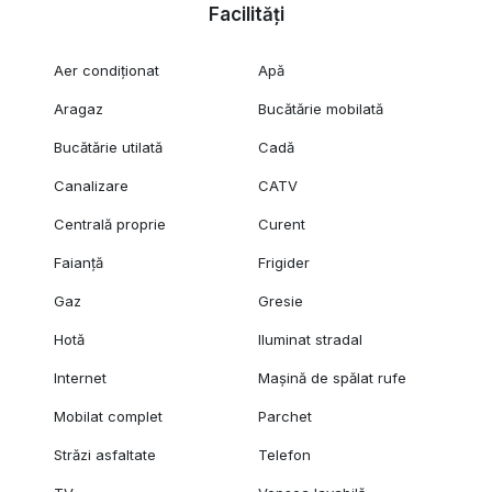
Facilități
Aer condiționat
Apă
Aragaz
Bucătărie mobilată
Bucătărie utilată
Cadă
Canalizare
CATV
Centrală proprie
Curent
Faianță
Frigider
Gaz
Gresie
Hotă
Iluminat stradal
Internet
Mașină de spălat rufe
Mobilat complet
Parchet
Străzi asfaltate
Telefon