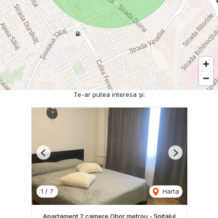
Te-ar putea interesa și:
Previous
Next
1
/
7
Harta
Apartament 2 camere Obor metrou - Spitalul