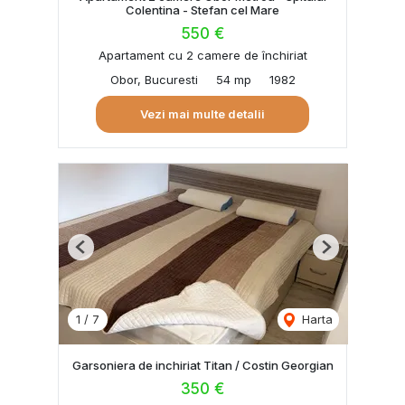
Colentina - Stefan cel Mare
550 €
Apartament cu 2 camere de închiriat
Obor, Bucuresti
54 mp
1982
Vezi mai multe detalii
Previous
Next
1
/
7
Harta
Garsoniera de inchiriat Titan / Costin Georgian
350 €