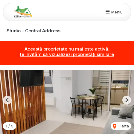
Meniu
Studio - Central Address
Această proprietate nu mai este activă,
te invităm să vizualizezi proprietăți similare
Previous
Nex
1
/
5
Harta