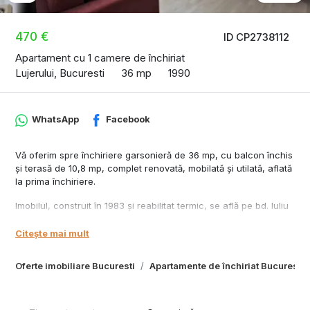
470 €
ID CP2738112
Apartament cu 1 camere de închiriat
Lujerului, Bucuresti
36 mp
1990
WhatsApp
Facebook
Vă oferim spre închiriere garsonieră de 36 mp, cu balcon închis
și terasă de 10,8 mp, complet renovată, mobilată și utilată, aflată
la prima închiriere.
Imobilul, construit în 1983 și reabilitat termic, se află pe bd. Iuliu
Maniu, chiar vis-a-vis de stația de metrou Lujerului, tramvai 41,
Carrefour și Mall Plaza. Garsoniera este situată la etajul 11 și
Citește mai mult
beneficiază de o priveliște deosebită.
Oferte imobiliare Bucuresti
Apartamente de închiriat Bucuresti
Detalii spațiu:
Cameră principală mobilată cu dressing generos, canapea
extensibilă pentru dormit frecvent, smart TV și birou (în curs de