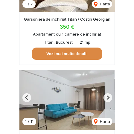
1
/
7
Harta
Garsoniera de inchiriat Titan / Costin Georgian
350 €
Apartament cu 1 camere de închiriat
Titan, Bucuresti
21 mp
Vezi mai multe detalii
Previous
Next
1
/
11
Harta