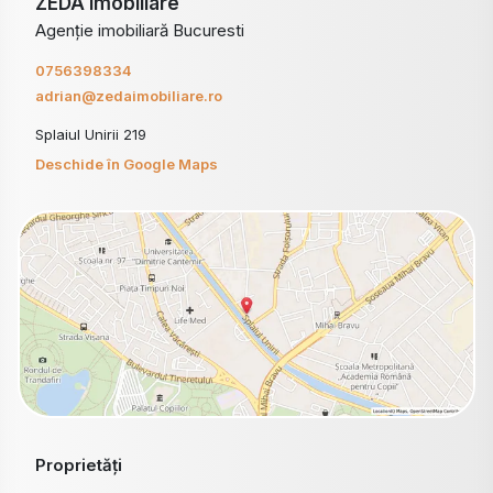
ZEDA Imobiliare
Agenție imobiliară Bucuresti
0756398334
adrian@zedaimobiliare.ro
Splaiul Unirii 219
Deschide în Google Maps
Proprietăți