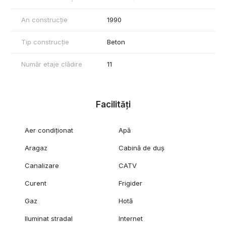
An construcție
1990
Tip construcție
Beton
Număr etaje clădire
11
Facilități
Aer condiționat
Apă
Aragaz
Cabină de duș
Canalizare
CATV
Curent
Frigider
Gaz
Hotă
Iluminat stradal
Internet