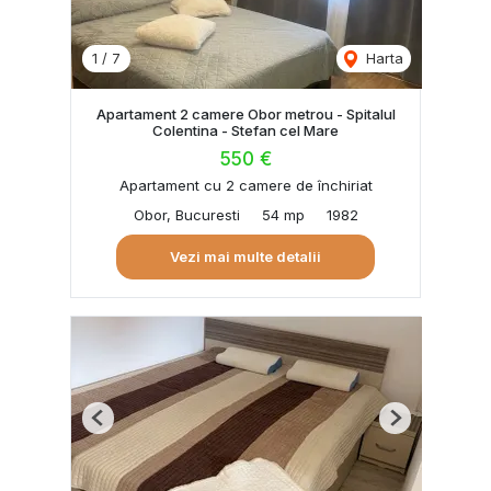
1
/
7
Harta
Apartament 2 camere Obor metrou - Spitalul
Colentina - Stefan cel Mare
550 €
Apartament cu 2 camere de închiriat
Obor, Bucuresti
54 mp
1982
Vezi mai multe detalii
Previous
Next