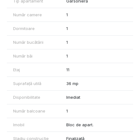
Tip apartament
Garsonieră
montare).
Număr camere
1
Terasă de 10,8 mp, cu view panoramic, iluminată și amenajată
ca zonă de relaxare. Accesul se face pe o scară cu colțuri
rotunjite, care devine spațiu de ședere atunci când ușa este
Dormitoare
1
închisă.
Număr bucătării
1
Ultimele elemente de mobilier și design vor fi adaptate în funcție
de nevoile chiriașului.
Număr băi
1
Etaj
11
Suprafață utilă
36 mp
Disponibilitate
Imediat
Număr balcoane
1
Imobil
Bloc de apart.
Stadiu construcție
Finalizată