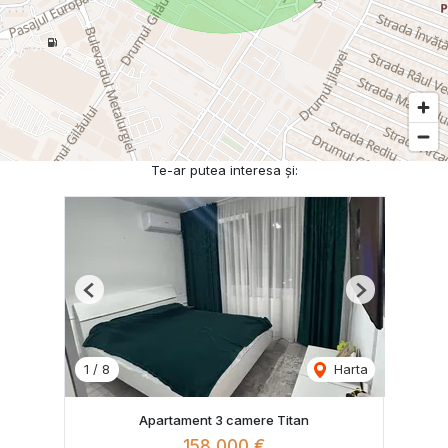
Te-ar putea interesa și:
Previous
Next
1
/
8
Harta
Apartament 3 camere Titan
158,000 €