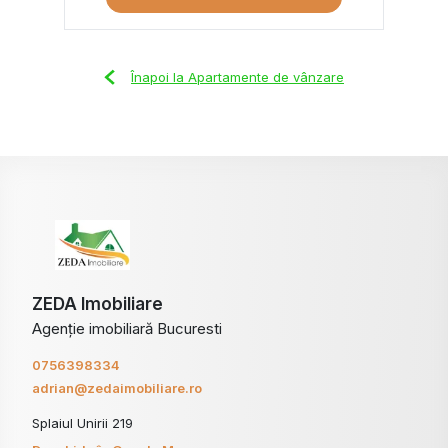
Înapoi la Apartamente de vânzare
ZEDA Imobiliare
Agenție imobiliară Bucuresti
0756398334
adrian@zedaimobiliare.ro
Splaiul Unirii 219