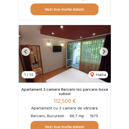
Vezi mai multe detalii
Previous
Next
1
/
13
Harta
Apartament 3 camere Berceni-loc parcare-boxa
subsol
112,500 €
Apartament cu 3 camere de vânzare
Berceni, Bucuresti
66.7 mp
1975
Vezi mai multe detalii