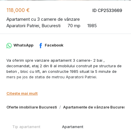
118,000 €
ID CP2533669
Apartament cu 3 camere de vânzare
Aparatorii Patriei, Bucuresti
70 mp
1985
WhatsApp
Facebook
Va oferim spre vanzare apartament 3 camere- 2 bai ,
decomandat, etaj 2 din 8 al imobilului construit pe structura de
beton , bloc cu lift, an constructie 1985 situat la 5 minute de
mers pe jos de statia de metrou Aparatorii Patriei.
Compartimentarea apartamentului : hol si vestibul , doua
dormitoare, bucatarie inchisa si spatioasa, camera de zi, 2
Citește mai mult
spatii pentru depozitare, o baie mare si o baie de serviciu.
Oferte imobiliare Bucuresti
Apartamente de vânzare Bucuresti
In proximitate avem : Piata Aparatorii Patriei, Spitalul Bagdasar
Arseni , Spitalul Sfantul Luca , Universitatea Spiru Haret , scoli ,
gradinite, supermarketuri : Mega, Profi , Kaufland , benzinarie ,
banci , fastfood, restaurante.
Tip apartament
Apartament