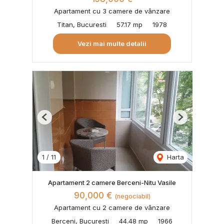
Apartament cu 3 camere de vânzare
Titan, Bucuresti
57.17 mp
1978
Vezi mai multe detalii
Previous
Next
1
/
11
Harta
Apartament 2 camere Berceni-Nitu Vasile
90,000 €
(negociabil)
Apartament cu 2 camere de vânzare
Berceni, Bucuresti
44.48 mp
1966