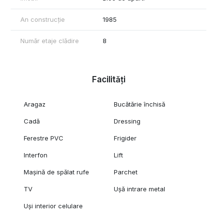
An construcție
1985
Număr etaje clădire
8
Facilități
Aragaz
Bucătărie închisă
Cadă
Dressing
Ferestre PVC
Frigider
Interfon
Lift
Mașină de spălat rufe
Parchet
TV
Ușă intrare metal
Uși interior celulare