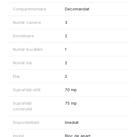
Pentru orice detalii cat si pentru stabilirea vizionarilor ne puteti
Compartimentare
Decomandat
contacta la numarul de telefon afisat in anunt.
Număr camere
3
Dormitoare
2
Număr bucătării
1
Număr băi
2
Etaj
2
Suprafață utilă
70 mp
Suprafață
75 mp
construită
Disponibilitate
Imediat
Imobil
Bloc de apart.