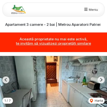
Meniu
Apartament 3 camere - 2 bai | Metrou Aparatorii Patriei
Această proprietate nu mai este activă,
te invităm să vizualizezi proprietăți similare
Previous
Nex
1
/
7
Harta