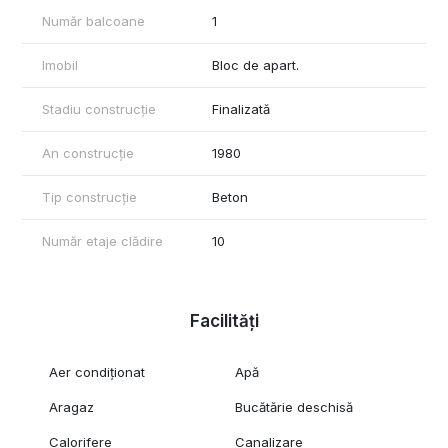
Număr balcoane
1
Imobil
Bloc de apart.
Stadiu construcție
Finalizată
An construcție
1980
Tip construcție
Beton
Număr etaje clădire
10
Facilități
Aer condiționat
Apă
Aragaz
Bucătărie deschisă
Calorifere
Canalizare