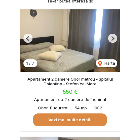
Te-ar putea interesa și:
Previous
Next
1
/
7
Harta
Apartament 2 camere Obor metrou - Spitalul
Colentina - Stefan cel Mare
550 €
Apartament cu 2 camere de închiriat
Obor, Bucuresti
54 mp
1982
Vezi mai multe detalii