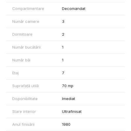
✅ Mașină de spălat rufe
✅ Frigider
Compartimentare
Decomandat
✅ Aer condiționat
✅ Încălzire prin termoficare
Număr camere
3
🚗 LOC DE PARCARE INCLUS – foarte important!
💰 Chirie: 2.500 lei / lună
Dormitoare
2
🔐 + 2 luni garanție
Agentie imobiliara-50% comision
Număr bucătării
1
Număr băi
1
Etaj
7
Suprafață utilă
70 mp
Disponibilitate
Imediat
Stare interior
Ultrafinisat
Anul finisării
1980