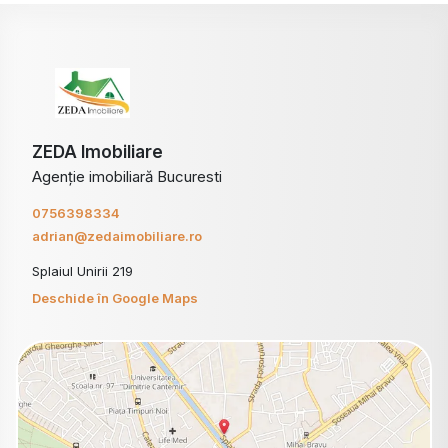
ZEDA Imobiliare
Agenție imobiliară Bucuresti
0756398334
adrian@zedaimobiliare.ro
Splaiul Unirii 219
Deschide în Google Maps