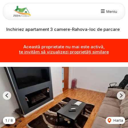
Meniu
Inchiriez apartament 3 camere-Rahova-loc de parcare
Această proprietate nu mai este activă,
te invităm să vizualizezi proprietăți similare
Previous
Nex
1
/
8
Harta