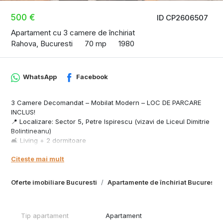
500 €
ID CP2606507
Apartament cu 3 camere de închiriat
Rahova, Bucuresti
70 mp
1980
WhatsApp
Facebook
3 Camere Decomandat – Mobilat Modern – LOC DE PARCARE
INCLUS!
📍 Localizare: Sector 5, Petre Ispirescu (vizavi de Liceul Dimitrie
Bolintineanu)
🛋️ Living + 2 dormitoare
🛁 1 baie
Citește mai mult
🍽️ Bucătărie închisă
🏢 Etaj 7 / Decomandat
✅ Complet mobilat și utilat
Oferte imobiliare Bucuresti
Apartamente de închiriat Bucuresti
✅ Mobilier modern
✅ Televizor montat pe perete
✅ Șemineu decorativ în living – pentru un plus de confort și
Tip apartament
Apartament
atmosferă