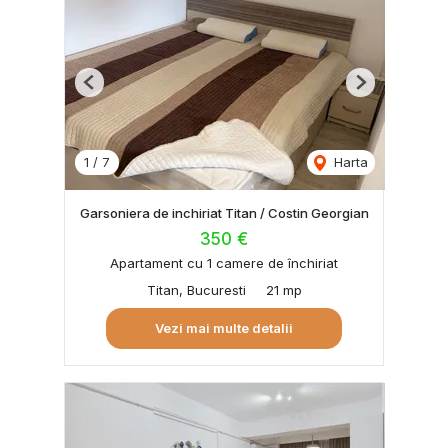
Previous
Next
1
/
7
Harta
Garsoniera de inchiriat Titan / Costin Georgian
350 €
Apartament cu 1 camere de închiriat
Titan, Bucuresti
21 mp
Vezi mai multe detalii