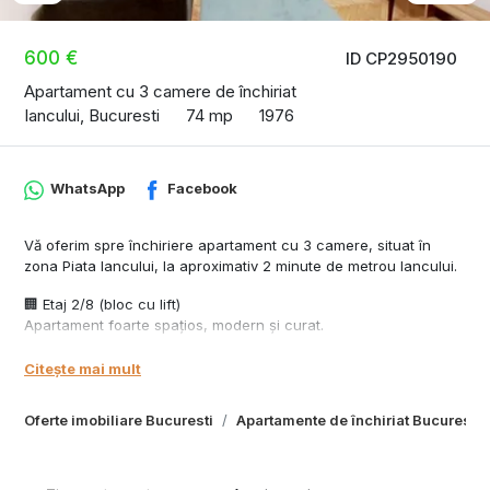
600 €
ID CP2950190
Apartament cu 3 camere de închiriat
Iancului, Bucuresti
74 mp
1976
WhatsApp
Facebook
Vă oferim spre închiriere apartament cu 3 camere, situat în
zona Piata Iancului, la aproximativ 2 minute de metrou Iancului.
🏢 Etaj 2/8 (bloc cu lift)
Apartament foarte spațios, modern și curat.
Complet mobilat.
Citește mai mult
Percepem un comision de 50% din prima lună de chirie.
Oferte imobiliare Bucuresti
Apartamente de închiriat Bucuresti
Pentru detalii, vă rugăm să ne contactați la numărul din anunț.