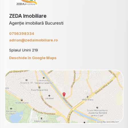
ZEDA Imobiliare
Agenție imobiliară Bucuresti
0756398334
adrian@zedaimobiliare.ro
Splaiul Unirii 219
Deschide în Google Maps