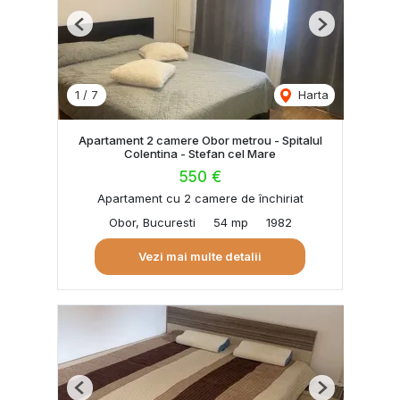
Previous
Next
1
/
7
Harta
Apartament 2 camere Obor metrou - Spitalul
Colentina - Stefan cel Mare
550 €
Apartament cu 2 camere de închiriat
Obor, Bucuresti
54 mp
1982
Vezi mai multe detalii
Previous
Next