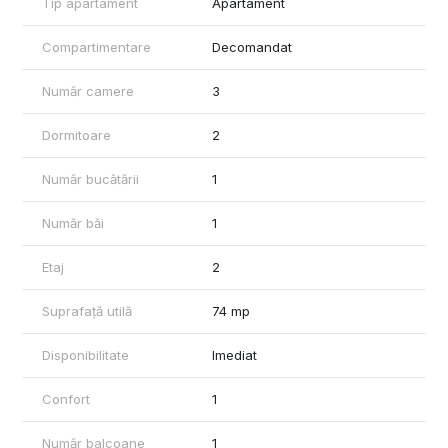
Tip apartament
Apartament
Compartimentare
Decomandat
Număr camere
3
Dormitoare
2
Număr bucătării
1
Număr băi
1
Etaj
2
Suprafață utilă
74 mp
Disponibilitate
Imediat
Confort
1
Număr balcoane
1