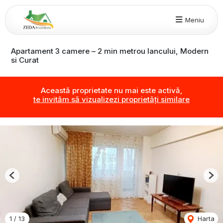
Meniu
Apartament 3 camere – 2 min metrou Iancului, Modern
si Curat
Această proprietate nu mai este activă,
te invităm să vizualizezi proprietăți similare
Previous
Nex
1
/
13
Harta