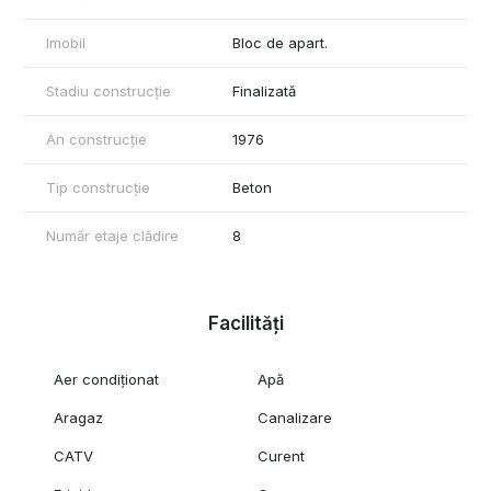
Imobil
Bloc de apart.
Stadiu construcție
Finalizată
An construcție
1976
Tip construcție
Beton
Număr etaje clădire
8
Facilități
Aer condiționat
Apă
Aragaz
Canalizare
CATV
Curent