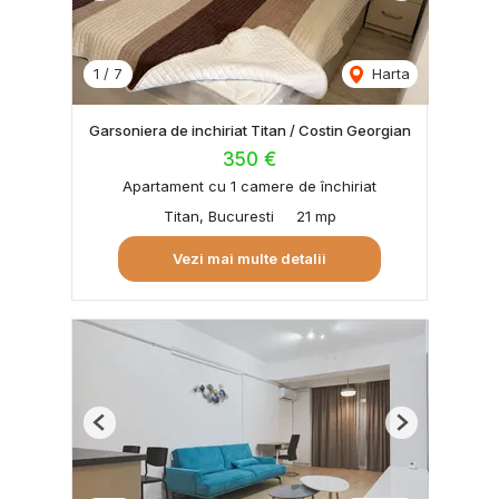
1
/
7
Harta
Garsoniera de inchiriat Titan / Costin Georgian
350 €
Apartament cu 1 camere de închiriat
Titan, Bucuresti
21 mp
Vezi mai multe detalii
Previous
Next