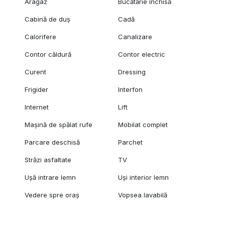
Aragaz
Bucătărie închisă
Cabină de duș
Cadă
Calorifere
Canalizare
Contor căldură
Contor electric
Curent
Dressing
Frigider
Interfon
Internet
Lift
Mașină de spălat rufe
Mobilat complet
Parcare deschisă
Parchet
Străzi asfaltate
TV
Ușă intrare lemn
Uși interior lemn
Vedere spre oraș
Vopsea lavabilă