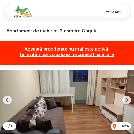
Meniu
Apartament de inchiriat-3 camere Gorjului
Această proprietate nu mai este activă,
te invităm să vizualizezi proprietăți similare
Previous
Nex
1
/
8
Harta