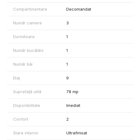
Bucătărie: Dimensiune medie, echipată cu aragaz și cuptor pe
Compartimentare
Decomandat
gaz.
Baie principală: Cadă, instalații sanitare, spații de depozitare.
Număr camere
3
A doua baie: WC de serviciu.
Dormitoare
1
Hol: Mașină de spălat nouă, spații de depozitare.
Număr bucătării
1
Balcon: Închis cu termopan, oferind spațiu suplimentar util.
Număr băi
1
Facilități:
Complet mobilat, ideal pentru locuit imediat sau închiriere.
Etaj
9
Electrocasnice noi: Mașină de spălat, aer condiționat.
Suprafață utilă
78 mp
Posibilitate de parcare – loc prin primărie.
Locație excelentă:
Disponibilitate
Imediat
Metrou Gorjului – 7 minute de mers pe jos.
Confort
2
Supermarketuri în apropiere: Penny (5 min), Lidl (10 min).
Piața Gorjului și alte puncte comerciale la îndemână.
Stare interior
Ultrafinisat