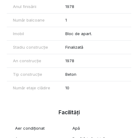
Parcul Păcii – doar 13 minute distanta
Anul finisării
1978
Agentie imobiliara-50% comision
Număr balcoane
1
Imobil
Bloc de apart.
Stadiu construcție
Finalizată
An construcție
1978
Tip construcție
Beton
Număr etaje clădire
10
Facilități
Aer condiționat
Apă