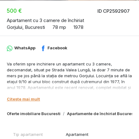
500 €
ID CP2592907
Apartament cu 3 camere de închiriat
Gorjului, Bucuresti
78 mp
1978
WhatsApp
Facebook
Va oferim spre inchiriere un apartament cu 3 camere,
decomandat, situat pe Strada Valea Lungă, la doar 7 minute de
mers pe jos până la stația de metrou Gorjului. Locuința se află la
etajul 9/10 al unui bloc construit după cutremurul din 1977, în
anul 1978. Apartamentul este recent renovat, complet mobilat și
pregătit pentru mutare imediată.
Citește mai mult
Detalii apartament:
Dormitor 1: Pat dublu, dulap spațios, birou.
Oferte imobiliare Bucuresti
Apartamente de închiriat Bucuresti
Dormitor 2: Pat pentru o persoană, birou, comodă.
Living: Canapea confortabilă, set mobilier pentru depozitare.
Tip apartament
Apartament