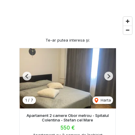
Te-ar putea interesa și:
Previous
Next
1
/
7
Harta
Apartament 2 camere Obor metrou - Spitalul
Colentina - Stefan cel Mare
550 €
Apartament cu 2 camere de închiriat