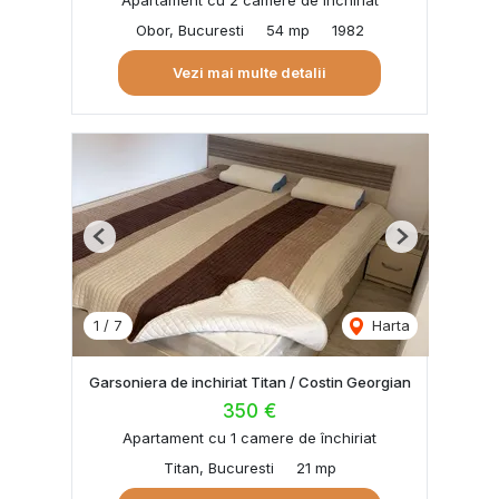
Obor, Bucuresti
54 mp
1982
Vezi mai multe detalii
Previous
Next
1
/
7
Harta
Garsoniera de inchiriat Titan / Costin Georgian
350 €
Apartament cu 1 camere de închiriat
Titan, Bucuresti
21 mp