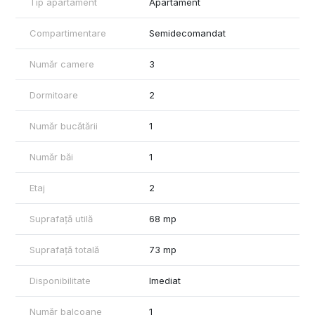
Tip apartament
Apartament
Compartimentare
Semidecomandat
Număr camere
3
Dormitoare
2
Număr bucătării
1
Număr băi
1
Etaj
2
Suprafață utilă
68 mp
Suprafață totală
73 mp
Disponibilitate
Imediat
Număr balcoane
1