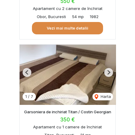
550 €
Apartament cu 2 camere de închiriat
Obor, Bucuresti
54 mp
1982
Vezi mai multe detalii
Previous
Next
1
/
7
Harta
Garsoniera de inchiriat Titan / Costin Georgian
350 €
Apartament cu 1 camere de închiriat
Titan, Bucuresti
21 mp