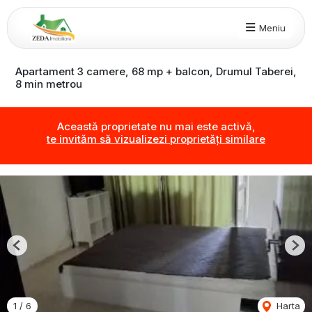
Meniu
Apartament 3 camere, 68 mp + balcon, Drumul Taberei,
8 min metrou
Această proprietate nu mai este activă,
te invităm să vizualizezi proprietăți similare
Previous
Nex
1
/
6
Harta