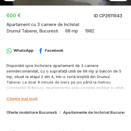
600 €
ID CP2611943
Apartament cu 3 camere de închiriat
Drumul Taberei, Bucuresti
68 mp
1982
WhatsApp
Facebook
Disponibil spre închiriere apartament de 3 camere
semidecomandat, cu o suprafață utilă de 68 mp și balcon de 5
mp, situat la etajul 2 din 4, într-o zonă liniștită din Drumul
Taberei. La doar 8 minute de mers pe jos până la metrou
Constantin Brâncuși. Apartamentul este complet mobilat și utilat,
curat și bine întreținut.
Citește mai mult
Preț: 600 euro/lună
Comision agenție: 50% din prima lună.
Oferte imobiliare Bucuresti
Apartamente de închiriat Bucuresti