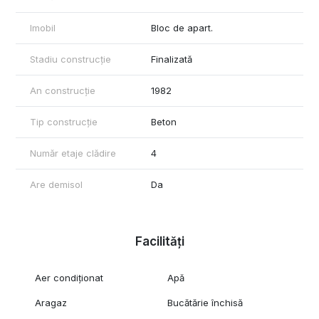
Imobil
Bloc de apart.
Stadiu construcție
Finalizată
An construcție
1982
Tip construcție
Beton
Număr etaje clădire
4
Are demisol
Da
Facilități
Aer condiționat
Apă
Aragaz
Bucătărie închisă