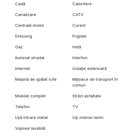
Cadă
Calorifere
Canalizare
CATV
Centrală imobil
Curent
Dressing
Frigider
Gaz
Hotă
Iluminat stradal
Interfon
Internet
Izolație exterioară
Mașină de spălat rufe
Mijloace de transport în
comun
Mobilat complet
Străzi asfaltate
Telefon
TV
Ușă intrare metal
Uși interior lemn
Vopsea lavabilă