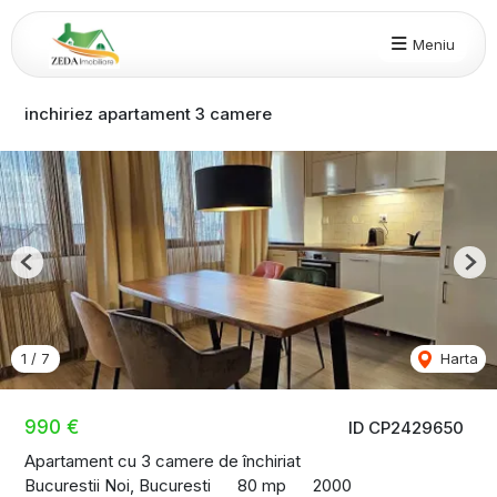
Meniu
inchiriez apartament 3 camere
Previous
Nex
1
/
7
Harta
990 €
ID CP2429650
Apartament cu 3 camere de închiriat
Bucurestii Noi, Bucuresti
80 mp
2000