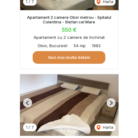
1
/
7
Harta
Apartament 2 camere Obor metrou - Spitalul
Colentina - Stefan cel Mare
550 €
Apartament cu 2 camere de închiriat
Obor, Bucuresti
54 mp
1982
Vezi mai multe detalii
Previous
Next
1
/
7
Harta