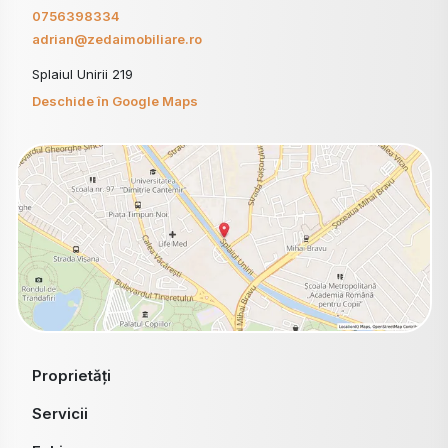
0756398334
adrian@zedaimobiliare.ro
Splaiul Unirii 219
Deschide în Google Maps
Proprietăți
Servicii