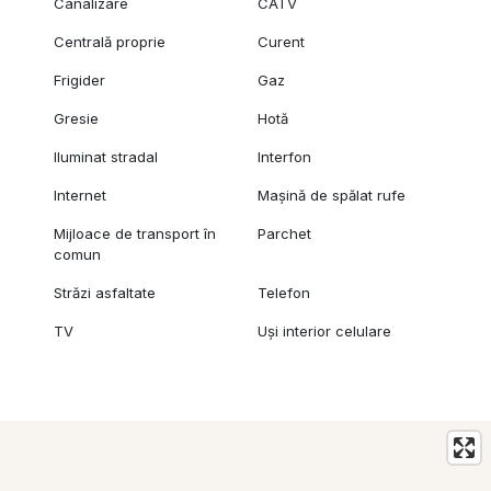
Canalizare
CATV
Centrală proprie
Curent
Frigider
Gaz
Gresie
Hotă
Iluminat stradal
Interfon
Internet
Mașină de spălat rufe
Mijloace de transport în
Parchet
comun
Străzi asfaltate
Telefon
TV
Uși interior celulare