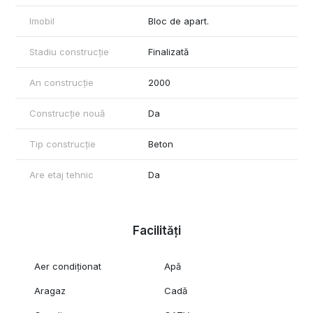
Imobil
Bloc de apart.
Stadiu construcție
Finalizată
An construcție
2000
Construcție nouă
Da
Tip construcție
Beton
Are etaj tehnic
Da
Facilități
Aer condiționat
Apă
Aragaz
Cadă