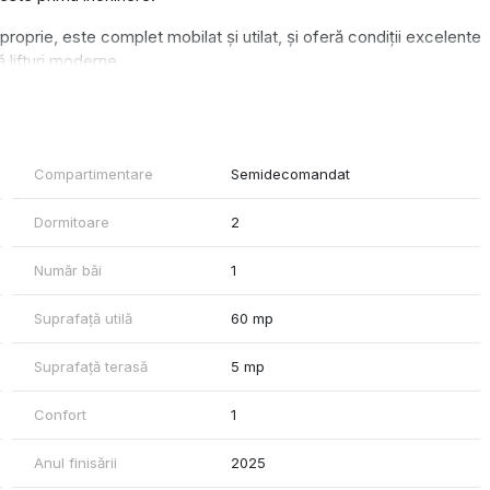
 proprie, este complet mobilat și utilat, și oferă condiții excelente
 lifturi moderne.
al pentru cupluri, familii sau profesioniști care doresc acces rapid
Compartimentare
Semidecomandat
Dormitoare
2
Număr băi
1
Suprafață utilă
60 mp
Suprafață terasă
5 mp
Confort
1
Anul finisării
2025