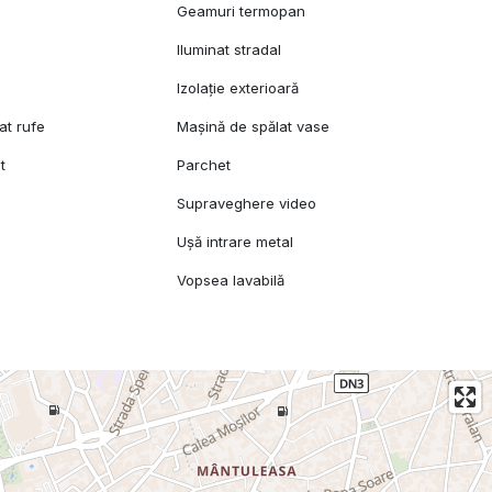
Geamuri termopan
Iluminat stradal
Izolație exterioară
at rufe
Mașină de spălat vase
t
Parchet
Supraveghere video
Ușă intrare metal
Vopsea lavabilă