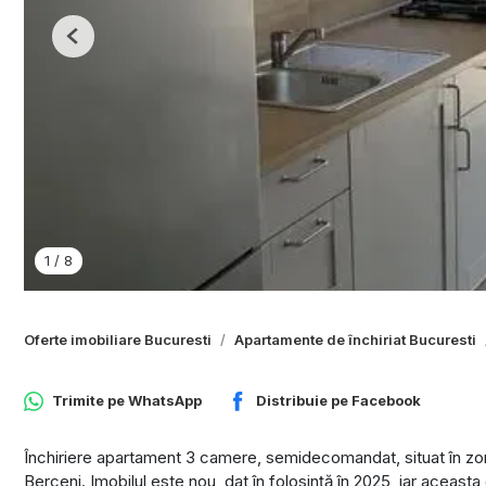
Previous
1
/
8
Oferte imobiliare Bucuresti
Apartamente de închiriat Bucuresti
Trimite pe
WhatsApp
Distribuie pe
Facebook
Închiriere apartament 3 camere, semidecomandat, situat în zon
Berceni. Imobilul este nou, dat în folosință în 2025, iar aceasta 