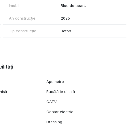
Imobil
Bloc de apart.
An construcție
2025
Tip construcție
Beton
ilități
Apometre
hisă
Bucătărie utilată
CATV
Contor electric
Dressing