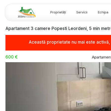
Proprietăți
Servicii
Echipa
Apartament 3 camere Popesti Leordeni, 5 min metr
Această proprietate nu mai este activă
600 €
Apartament