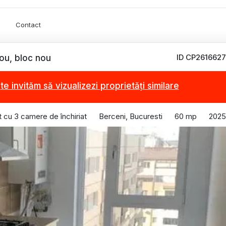
Contact
ID CP2616627
ou, bloc nou
,
te invităm să vizualizezi proprietăți similare
 cu 3 camere de închiriat
Berceni, Bucuresti
60 mp
2025