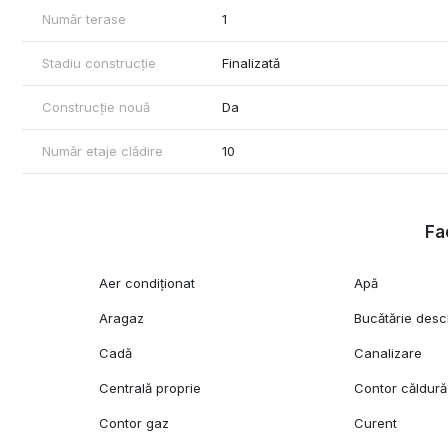
Număr terase
1
Stadiu construcție
Finalizată
Construcție nouă
Da
Număr etaje clădire
10
Fac
Aer condiționat
Apă
Aragaz
Bucătărie desc
Cadă
Canalizare
Centrală proprie
Contor căldură
Contor gaz
Curent