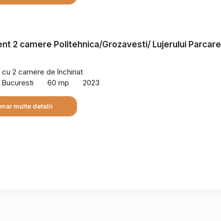
t 2 camere Politehnica/Grozavesti/ Lujerului Parcare
cu 2 camere de închiriat
, Bucuresti
60 mp
2023
 mai multe detalii