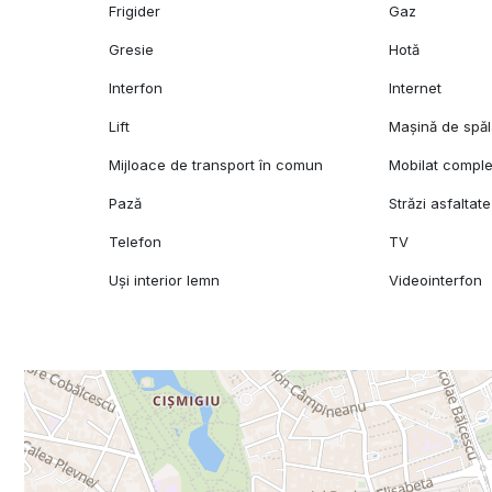
Frigider
Gaz
Gresie
Hotă
Interfon
Internet
Lift
Mașină de spăl
Mijloace de transport în comun
Mobilat comple
Pază
Străzi asfaltate
Telefon
TV
Uși interior lemn
Videointerfon