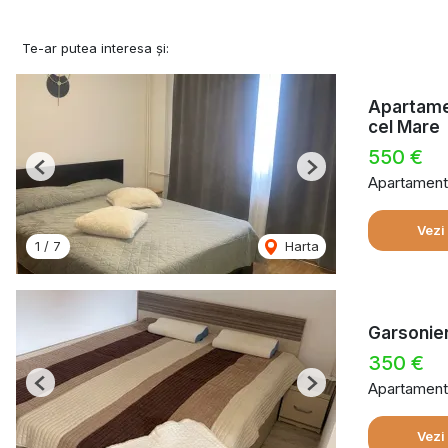
Te-ar putea interesa și:
Apartamen
cel Mare
550 €
Previous
Next
Apartament 
Vezi
1
/
7
Harta
Garsonier
350 €
Apartament 
Previous
Next
Vezi