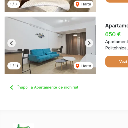
1
/
7
Harta
Apartamen
650 €
Apartament 
Previous
Next
Politehnica
Vezi
1
/
11
Harta
Înapoi la Apartamente de închiriat