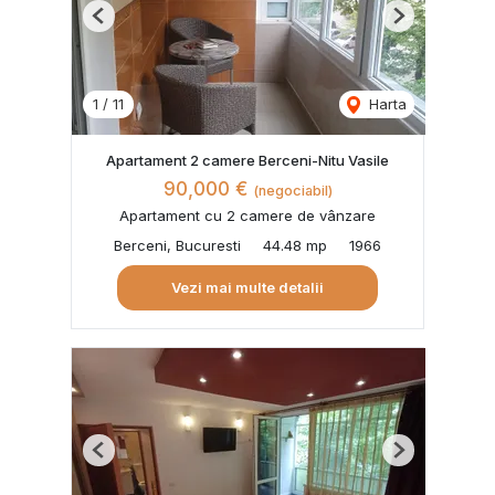
Previous
Next
1
/
11
Harta
Apartament 2 camere Berceni-Nitu Vasile
90,000 €
(negociabil)
Apartament cu 2 camere de vânzare
Berceni, Bucuresti
44.48 mp
1966
Vezi mai multe detalii
Previous
Next