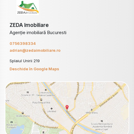
ZEDA Imobiliare
Agenție imobiliară Bucuresti
0756398334
adrian@zedaimobiliare.ro
Splaiul Unirii 219
Deschide în Google Maps