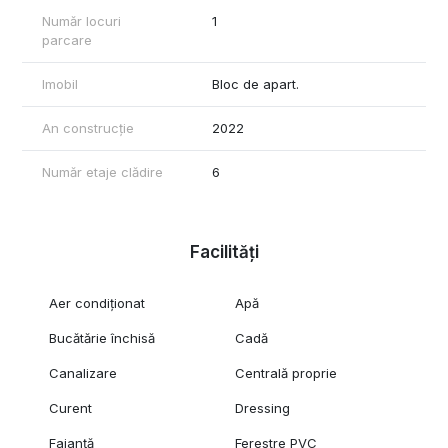
Număr locuri
1
parcare
Imobil
Bloc de apart.
An construcție
2022
Număr etaje clădire
6
Facilități
Aer condiționat
Apă
Bucătărie închisă
Cadă
Canalizare
Centrală proprie
Curent
Dressing
Faianță
Ferestre PVC