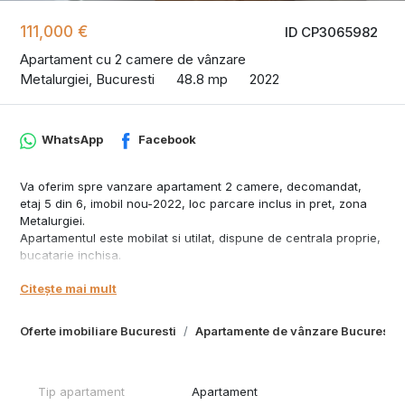
111,000 €
ID CP3065982
Apartament cu 2 camere de vânzare
Metalurgiei, Bucuresti
48.8 mp
2022
WhatsApp
Facebook
Va oferim spre vanzare apartament 2 camere, decomandat,
etaj 5 din 6, imobil nou-2022, loc parcare inclus in pret, zona
Metalurgiei.
Apartamentul este mobilat si utilat, dispune de centrala proprie,
bucatarie inchisa.
Acces rapid catre centrele comerciale: Metro, Jumbo, Auchan
Citește mai mult
Berceni.
Pentru vizionari si detalii suplimentare ne puteti contacta la
numarul de telefon afisat in anunt.
Oferte imobiliare Bucuresti
Apartamente de vânzare Bucuresti
Tip apartament
Apartament