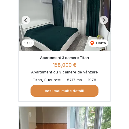
Previous
Next
1
/
8
Harta
Apartament 3 camere Titan
158,000 €
Apartament cu 3 camere de vânzare
Titan, Bucuresti
57.17 mp
1978
Vezi mai multe detalii