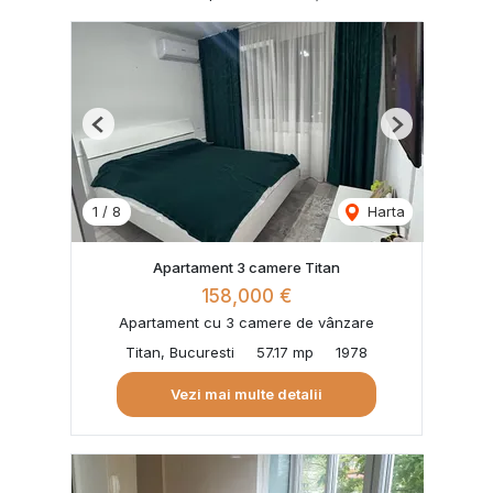
Previous
Next
1
/
8
Harta
Apartament 3 camere Titan
158,000 €
Apartament cu 3 camere de vânzare
Titan, Bucuresti
57.17 mp
1978
Vezi mai multe detalii