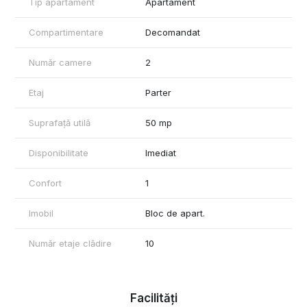
dormitor confortabil, bucătărie și baie.
Tip apartament
Apartament
Este ideal pentru cei care își doresc un loc confortabil într-o
Compartimentare
Decomandat
zonă bine conectată cu restul orașului.
Număr camere
2
Etaj
Parter
Suprafață utilă
50 mp
Disponibilitate
Imediat
Confort
1
Imobil
Bloc de apart.
Număr etaje clădire
10
Facilități