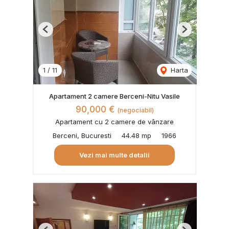
Previous
Next
1
/
11
Harta
Apartament 2 camere Berceni-Nitu Vasile
90,000 €
(negociabil)
Apartament cu 2 camere de vânzare
Berceni, Bucuresti
44.48 mp
1966
Vezi mai multe detalii