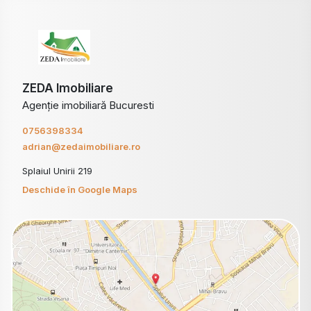
ZEDA Imobiliare
Agenție imobiliară Bucuresti
0756398334
adrian@zedaimobiliare.ro
Splaiul Unirii 219
Deschide în Google Maps