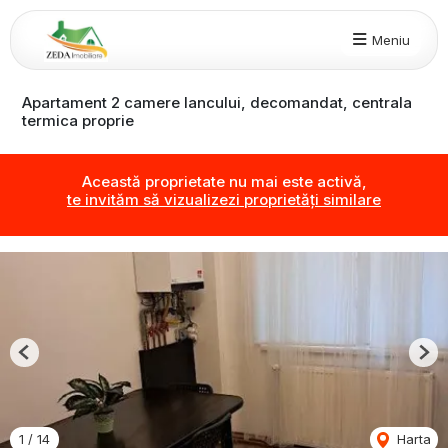
Meniu
Apartament 2 camere Iancului, decomandat, centrala
termica proprie
Această proprietate nu mai este activă,
te invităm să vizualizezi proprietăți similare
Previous
Nex
1
/
14
Harta