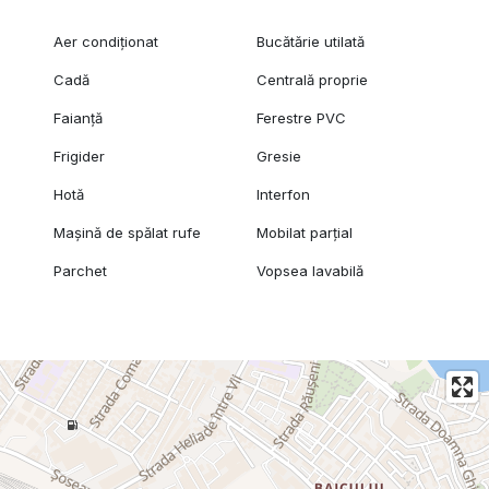
Aer condiționat
Bucătărie utilată
Cadă
Centrală proprie
Faianță
Ferestre PVC
Frigider
Gresie
Hotă
Interfon
Mașină de spălat rufe
Mobilat parțial
Parchet
Vopsea lavabilă