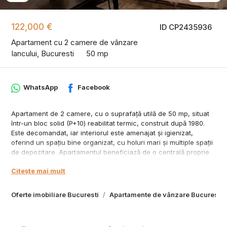
122,000 €
ID CP2435936
Apartament cu 2 camere de vânzare
Iancului, Bucuresti
50 mp
WhatsApp
Facebook
Apartament de 2 camere, cu o suprafață utilă de 50 mp, situat
într-un bloc solid (P+10) reabilitat termic, construit după 1980.
Este decomandat, iar interiorul este amenajat și igienizat,
oferind un spațiu bine organizat, cu holuri mari și multiple spații
de depozitare. Apartamentul beneficiază de o centrală proprie
și se vinde mobilat și utilat complet.
Citește mai mult
Locația este excelentă, la doar 10 minute de stația de metrou
Piața Iancului, într-o zonă liniștită, aproape de un mall, parc,
Oferte imobiliare Bucuresti
Apartamente de vânzare Bucuresti
grădinițe, școli și cu acces facil la mijloace de transport în
comun. Scara blocului este curată și bine întreținută. Deși nu
dispune de balcon, apartamentul oferă un living generos, un