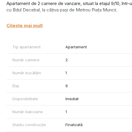
Apartament de 2 camere de vanzare, situat la etajul 9/10, într-u
cu Bdul Decebal, la câțiva pași de Metrou Piața Muncii.
Locuința este recent renovată, mobilată și utilată complet, pre
Citește mai mult
Vederea este pe spate neobturata cu panorama spre centrul vech
cu stradutele aferente.
Pentru mai multe detalii si vizionari, ne puteti contacta la numa
Tip apartament
Apartament
Număr camere
2
Număr bucătării
1
Etaj
9
Disponibilitate
Imediat
Număr balcoane
1
Stadiu construcție
Finalizată