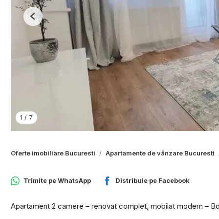
Previous
1
/
7
Oferte imobiliare Bucuresti
Apartamente de vânzare Bucuresti
Trimite pe
WhatsApp
Distribuie pe
Facebook
Apartament 2 camere – renovat complet, mobilat modern – Bdul