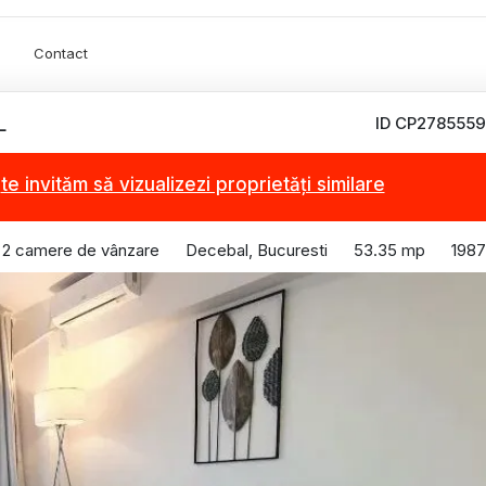
Contact
ID CP2785559
L
,
te invităm să vizualizezi proprietăți similare
 2 camere de vânzare
Decebal, Bucuresti
53.35 mp
1987