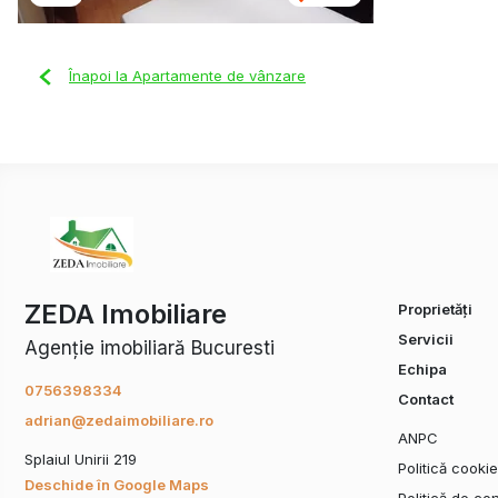
Înapoi la Apartamente de vânzare
ZEDA Imobiliare
Proprietăți
Servicii
Agenție imobiliară Bucuresti
Echipa
0756398334
Contact
adrian@zedaimobiliare.ro
ANPC
Splaiul Unirii 219
Politică cooki
Deschide în Google Maps