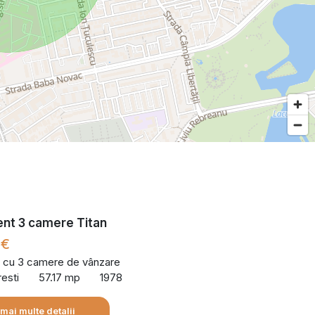
nt 3 camere Titan
 €
 cu 3 camere de vânzare
resti
57.17 mp
1978
 mai multe detalii