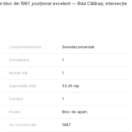
n bloc din 1987, poziționat excelent — Bdul Călărași, intersecție
gătită pentru mutare.
i. Parcarea in spatele blocului este la liber fiind zona de case
rul de telefon din anunt.
Compartimentare
Semidecomandat
Dormitoare
1
Număr băi
1
Suprafață utilă
53.35 mp
Confort
1
Imobil
Bloc de apart.
An construcție
1987