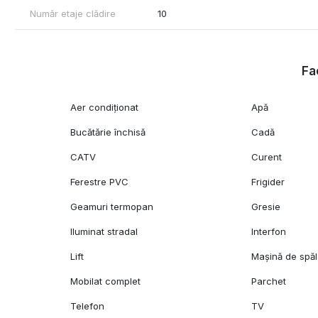
Număr etaje clădire
10
Fac
Aer condiționat
Apă
Bucătărie închisă
Cadă
CATV
Curent
Ferestre PVC
Frigider
Geamuri termopan
Gresie
Iluminat stradal
Interfon
Lift
Mașină de spăl
Mobilat complet
Parchet
Telefon
TV