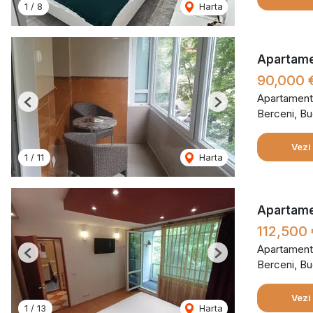
1
/
8
Harta
Apartame
90,000 
Apartament
Previous
Next
Berceni, Bu
Vezi
1
/
11
Harta
Apartame
112,500 
Apartament
Previous
Next
Berceni, Bu
Vezi
1
/
13
Harta