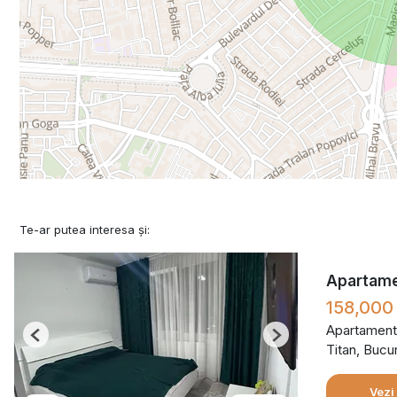
Te-ar putea interesa și:
Apartame
158,000
Apartament
Previous
Next
Titan, Bucu
Vezi