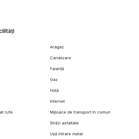
ilități
Aragaz
Canalizare
Faianță
Gaz
Hotă
Internet
at rufe
Mijloace de transport în comun
Străzi asfaltate
Ușă intrare metal