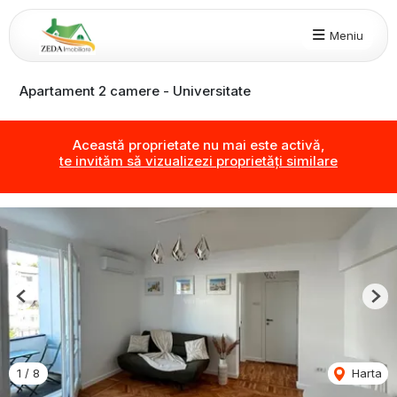
Meniu
Apartament 2 camere - Universitate
Această proprietate nu mai este activă,
te invităm să vizualizezi proprietăți similare
Previous
Nex
1
/
8
Harta