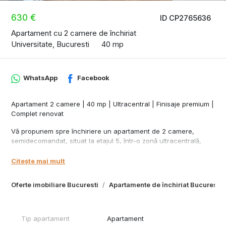
630 €
ID CP2765636
Apartament cu 2 camere de închiriat
Universitate, Bucuresti
40 mp
WhatsApp
Facebook
Apartament 2 camere | 40 mp | Ultracentral | Finisaje premium |
Complet renovat
Vă propunem spre închiriere un apartament de 2 camere,
semidecomandat, situat la etajul 5, într-o zonă ultracentrală,
ideal pentru cei care își doresc confort și acces rapid la toate
facilitățile orașului.
Citește mai mult
Suprafață utilă: 40 mp
Oferte imobiliare Bucuresti
Apartamente de închiriat Bucuresti
Compartimentare: Semidecomandat
Etaj: 5
Centrală de bloc, interfon
Renovat complet, gata de mutat
Tip apartament
Apartament
Finisaje premium, combinație elegantă între stil clasic și modern