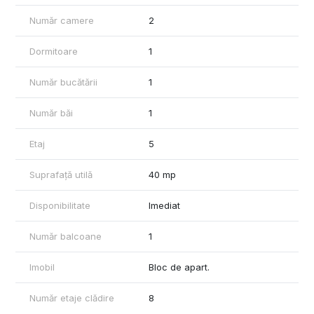
Acces rapid la metrou și stații de autobuz
Număr camere
2
Aproape de supermarketuri, farmacii, școli, grădinițe
În vecinătate: Parcul Cișmigiu, Parcul Colțea, Grădina Icoanei
Dormitoare
1
Pentru detalii si vizionari, ne puteti contacta la numarul de
telefon afisat in anunt.
Număr bucătării
1
Număr băi
1
Etaj
5
Suprafață utilă
40 mp
Disponibilitate
Imediat
Număr balcoane
1
Imobil
Bloc de apart.
Număr etaje clădire
8