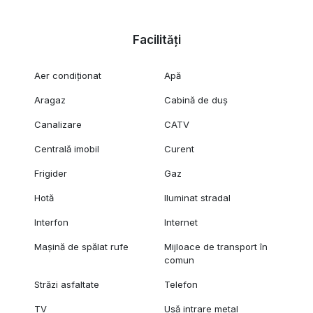
Facilități
Aer condiționat
Apă
Aragaz
Cabină de duș
Canalizare
CATV
Centrală imobil
Curent
Frigider
Gaz
Hotă
Iluminat stradal
Interfon
Internet
Mașină de spălat rufe
Mijloace de transport în
comun
Străzi asfaltate
Telefon
TV
Ușă intrare metal