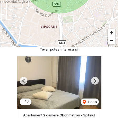
Te-ar putea interesa și:
Previous
Next
1
/
7
Harta
Apartament 2 camere Obor metrou - Spitalul