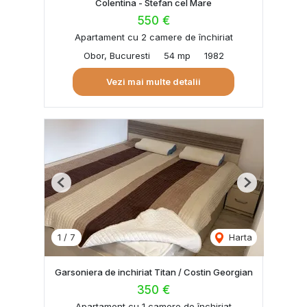
Colentina - Stefan cel Mare
550 €
Apartament cu 2 camere de închiriat
Obor, Bucuresti
54 mp
1982
Vezi mai multe detalii
Previous
Next
1
/
7
Harta
Garsoniera de inchiriat Titan / Costin Georgian
350 €
Apartament cu 1 camere de închiriat