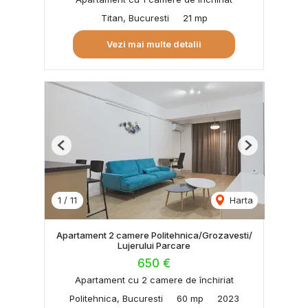
Titan, Bucuresti
21 mp
Vezi mai multe detalii
Previous
Next
1
/
11
Harta
Apartament 2 camere Politehnica/Grozavesti/
Lujerului Parcare
650 €
Apartament cu 2 camere de închiriat
Politehnica, Bucuresti
60 mp
2023