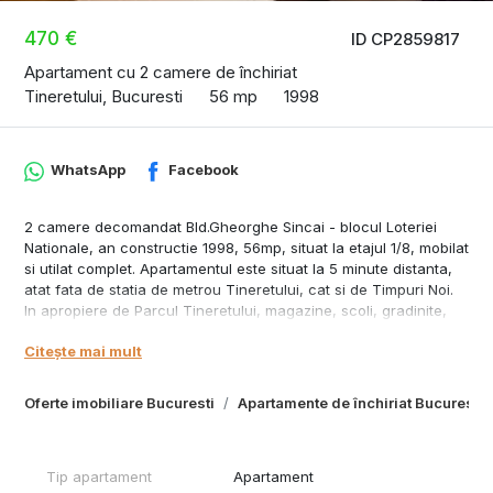
470 €
ID CP2859817
Apartament cu 2 camere de închiriat
Tineretului, Bucuresti
56 mp
1998
WhatsApp
Facebook
2 camere decomandat Bld.Gheorghe Sincai - blocul Loteriei
Nationale, an constructie 1998, 56mp, situat la etajul 1/8, mobilat
si utilat complet. Apartamentul este situat la 5 minute distanta,
atat fata de statia de metrou Tineretului, cat si de Timpuri Noi.
In apropiere de Parcul Tineretului, magazine, scoli, gradinite,
farmacii, banci, etc.
Citește mai mult
DISPONIBIL PENTRU MUTARE INCEPAND CU 15.01.2026, DAR SE
POATE VEDEA INAINTE !!!
In cazulin care nu vi se raspunde la telefon, va rog sa lasati un
Oferte imobiliare Bucuresti
Apartamente de închiriat Bucuresti
mesaj, cu privire la aceasta proprietate, multumesc!
Tip apartament
Apartament