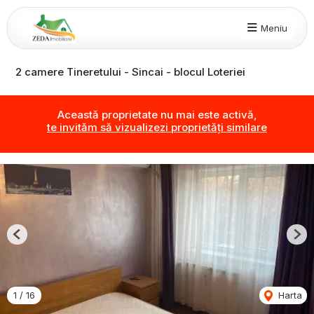
Meniu
2 camere Tineretului - Sincai - blocul Loteriei
Această proprietate nu mai este activă,
te invităm să vizualizezi proprietăți similare
Previous
Nex
1
/
16
Harta