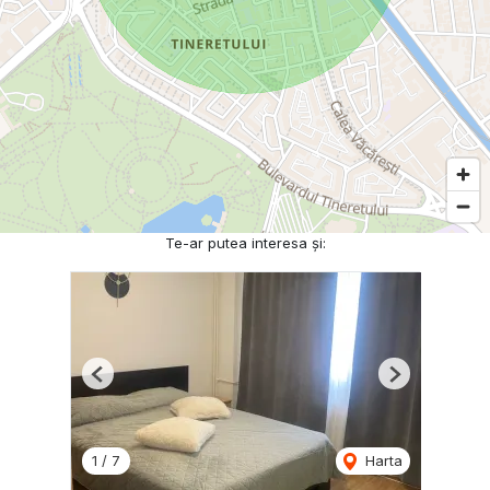
Te-ar putea interesa și:
Previous
Next
1
/
7
Harta