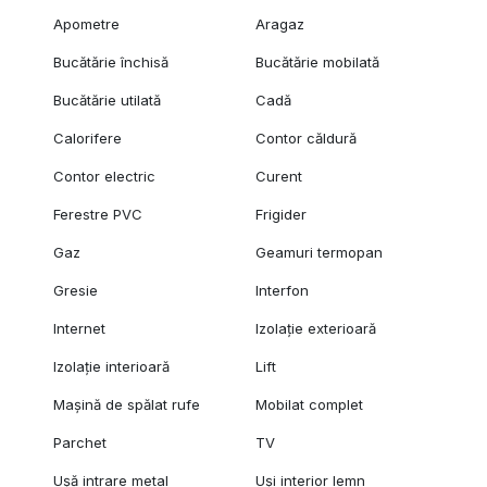
Apometre
Aragaz
Bucătărie închisă
Bucătărie mobilată
Bucătărie utilată
Cadă
Calorifere
Contor căldură
Contor electric
Curent
Ferestre PVC
Frigider
Gaz
Geamuri termopan
Gresie
Interfon
Internet
Izolație exterioară
Izolație interioară
Lift
Mașină de spălat rufe
Mobilat complet
Parchet
TV
Ușă intrare metal
Uși interior lemn