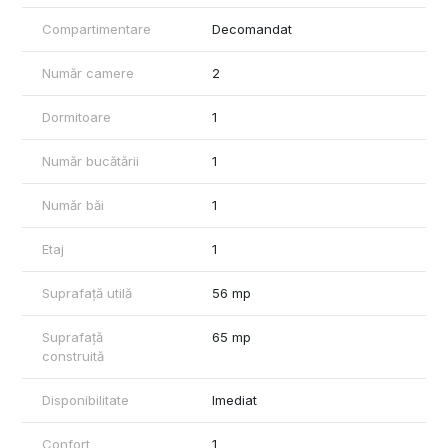
Compartimentare
Decomandat
Număr camere
2
Dormitoare
1
Număr bucătării
1
Număr băi
1
Etaj
1
Suprafață utilă
56 mp
Suprafață
65 mp
construită
Disponibilitate
Imediat
Confort
1