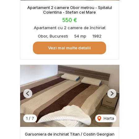
Apartament 2 camere Obor metrou - Spitalul
Colentina - Stefan cel Mare
550 €
Apartament cu 2 camere de închiriat
Obor, Bucuresti
54 mp
1982
Vezi mai multe detalii
Previous
Next
1
/
7
Harta
Garsoniera de inchiriat Titan / Costin Georgian