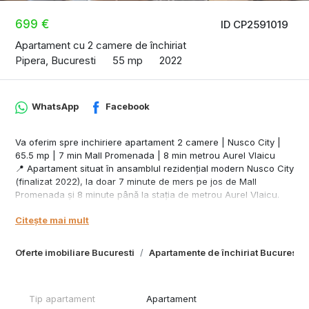
699 €
ID CP2591019
Apartament cu 2 camere de închiriat
Pipera, Bucuresti
55 mp
2022
WhatsApp
Facebook
Va oferim spre inchiriere apartament 2 camere | Nusco City |
65.5 mp | 7 min Mall Promenada | 8 min metrou Aurel Vlaicu
📍 Apartament situat în ansamblul rezidențial modern Nusco City
(finalizat 2022), la doar 7 minute de mers pe jos de Mall
Promenada și 8 minute până la stația de metrou Aurel Vlaicu.
🛏 Apartamentul se află la etajul 2 și are o suprafață totală de
Citește mai mult
65.5 mp, cu vedere către grădina interioară a complexului,
oferind liniște și confort.
Facilitățile complexului:
Oferte imobiliare Bucuresti
Apartamente de închiriat Bucuresti
Monitorizare video și pază permanentă
Locuri de joacă pentru copii
Spații verzi generoase, bine întreținute, cu design peisagistic
Tip apartament
Apartament
Dotări apartament: