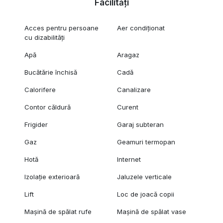
Facilități
Acces pentru persoane
Aer condiționat
cu dizabilități
Apă
Aragaz
Bucătărie închisă
Cadă
Calorifere
Canalizare
Contor căldură
Curent
Frigider
Garaj subteran
Gaz
Geamuri termopan
Hotă
Internet
Izolație exterioară
Jaluzele verticale
Lift
Loc de joacă copii
Mașină de spălat rufe
Mașină de spălat vase