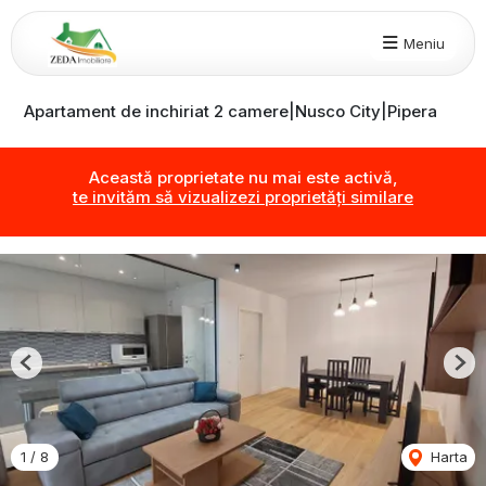
Meniu
Apartament de inchiriat 2 camere|Nusco City|Pipera
Această proprietate nu mai este activă,
te invităm să vizualizezi proprietăți similare
Previous
Nex
1
/
8
Harta