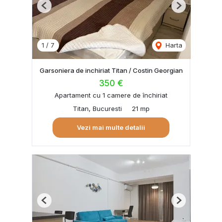
Previous
Next
1
/
7
Harta
Garsoniera de inchiriat Titan / Costin Georgian
350 €
Apartament cu 1 camere de închiriat
Titan, Bucuresti
21 mp
Vezi mai multe detalii
Previous
Next