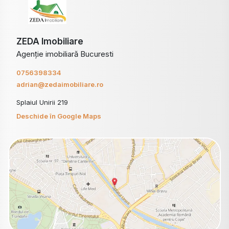
ZEDA Imobiliare
Agenție imobiliară Bucuresti
0756398334
adrian@zedaimobiliare.ro
Splaiul Unirii 219
Deschide în Google Maps