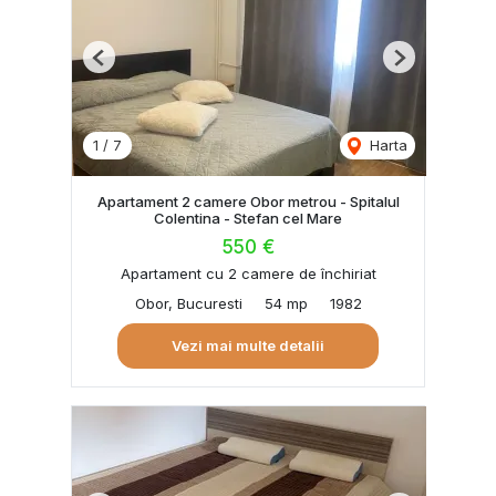
Previous
Next
1
/
7
Harta
Apartament 2 camere Obor metrou - Spitalul
Colentina - Stefan cel Mare
550 €
Apartament cu 2 camere de închiriat
Obor, Bucuresti
54 mp
1982
Vezi mai multe detalii