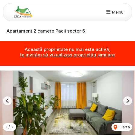
Meniu
Apartament 2 camere Pacii sector 6
Această proprietate nu mai este activă,
te invităm să vizualizezi proprietăți similare
Previous
Nex
1
/
7
Harta