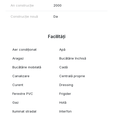
An construcție
2000
Construcție nouă
Da
Facilități
Aer condiționat
Apă
Aragaz
Bucătărie închisă
Bucătărie mobilată
Cadă
Canalizare
Centrală proprie
Curent
Dressing
Ferestre PVC
Frigider
Gaz
Hotă
Iluminat stradal
Interfon