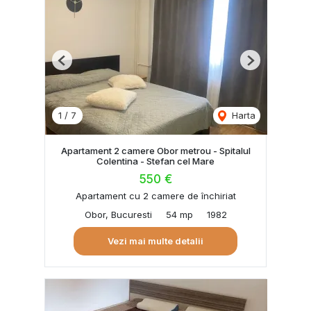
Previous
Next
1
/
7
Harta
Apartament 2 camere Obor metrou - Spitalul
Colentina - Stefan cel Mare
550 €
Apartament cu 2 camere de închiriat
Obor, Bucuresti
54 mp
1982
Vezi mai multe detalii