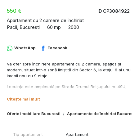
550 €
ID CP3084922
Apartament cu 2 camere de închiriat
Pacii, Bucuresti
60 mp
2000
WhatsApp
Facebook
Va ofer spre închiriere apartament cu 2 camere, spațios și
modern, situat într-o zonă liniștită din Sector 6, la etajul 6 al unui
imobil nou cu 9 etaje.
Locuința este amplasată pe Strada Drumul Belșugului nr. 49U,
într-o zonă foarte bine conectată:
Lidl – la 100 m
Citește mai mult
stație RATB – la 200 m
stația de metrou Păcii – la 600 m
Oferte imobiliare Bucuresti
Apartamente de închiriat Bucuresti
McDonald’s, Auchan și Militari Shopping Mall – la aproximativ
500 m
Apartamentul este complet mobilat și utilat cu electrocasnice de
Tip apartament
Apartament
calitate, fiind potrivit pentru persoane care caută confort, liniște