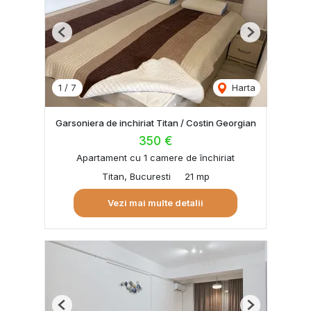
Previous
Next
1
/
7
Harta
Garsoniera de inchiriat Titan / Costin Georgian
350 €
Apartament cu 1 camere de închiriat
Titan, Bucuresti
21 mp
Vezi mai multe detalii
Previous
Next