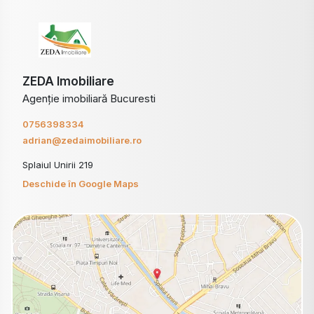
ZEDA Imobiliare
Agenție imobiliară Bucuresti
0756398334
adrian@zedaimobiliare.ro
Splaiul Unirii 219
Deschide în Google Maps