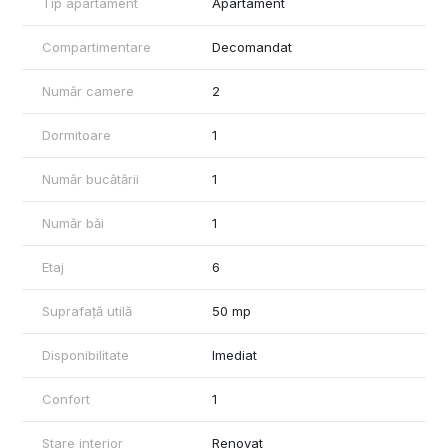
Tip apartament
Apartament
Compartimentare
Decomandat
Număr camere
2
Dormitoare
1
Număr bucătării
1
Număr băi
1
Etaj
6
Suprafață utilă
50 mp
Disponibilitate
Imediat
Confort
1
Stare interior
Renovat