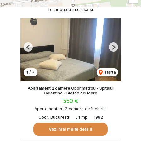
Te-ar putea interesa și:
Previous
Next
1
/
7
Harta
Apartament 2 camere Obor metrou - Spitalul
Colentina - Stefan cel Mare
550 €
Apartament cu 2 camere de închiriat
Obor, Bucuresti
54 mp
1982
Vezi mai multe detalii