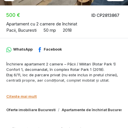
500 €
ID CP2813867
Apartament cu 2 camere de închiriat
Pacii, Bucuresti
50 mp
2018
WhatsApp
Facebook
Închiriere apartament 2 camere – Păcii / Militari (Rotar Park 1)
Confort 1, decomandat, în complex Rotar Park 1 (2018).
Etaj 6/11, loc de parcare privat (nu este inclus in pretul chiriei),
centrală proprie, aer condiționat, complet mobilat și utilat.
Fără fumători / animale de companie.
La 2 minute de metrou Păcii.
Citește mai mult
Pentru mai multe detalii, ne puteti contacta la numarul de
Oferte imobiliare Bucuresti
Apartamente de închiriat Bucuresti
telefon afisat in anunt.