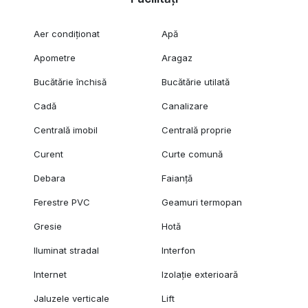
Aer condiționat
Apă
Apometre
Aragaz
Bucătărie închisă
Bucătărie utilată
Cadă
Canalizare
Centrală imobil
Centrală proprie
Curent
Curte comună
Debara
Faianță
Ferestre PVC
Geamuri termopan
Gresie
Hotă
Iluminat stradal
Interfon
Internet
Izolație exterioară
Jaluzele verticale
Lift