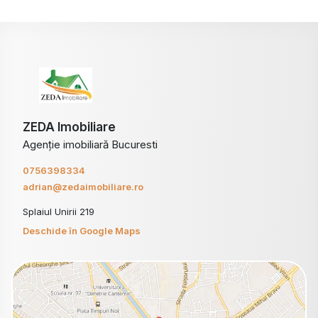
ZEDA Imobiliare
Agenție imobiliară Bucuresti
0756398334
adrian@zedaimobiliare.ro
Splaiul Unirii 219
Deschide în Google Maps