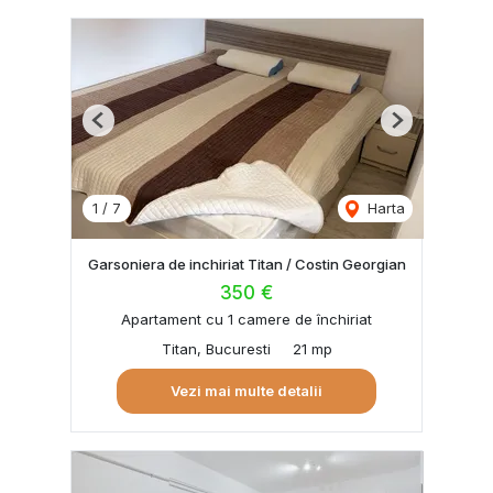
Previous
Next
1
/
7
Harta
Garsoniera de inchiriat Titan / Costin Georgian
350 €
Apartament cu 1 camere de închiriat
Titan, Bucuresti
21 mp
Vezi mai multe detalii