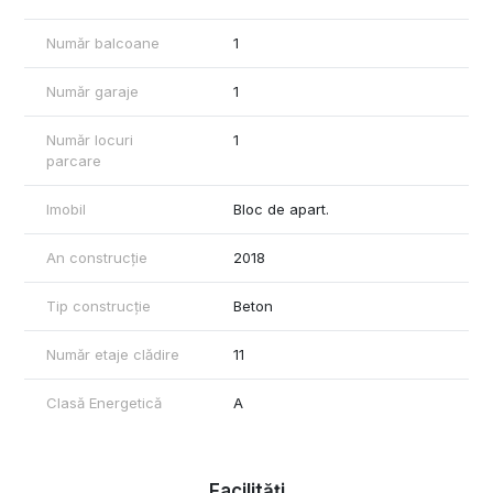
Număr balcoane
1
Număr garaje
1
Număr locuri
1
parcare
Imobil
Bloc de apart.
An construcție
2018
Tip construcție
Beton
Număr etaje clădire
11
Clasă Energetică
A
Facilități