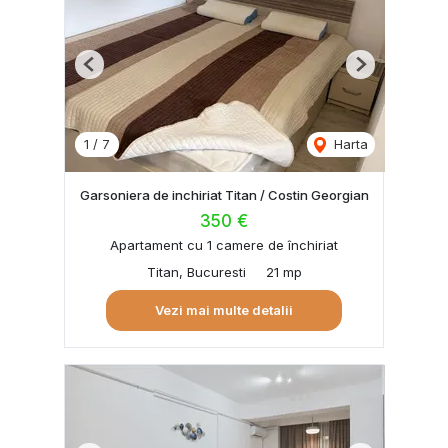
Previous
Next
1
/
7
Harta
Garsoniera de inchiriat Titan / Costin Georgian
350 €
Apartament cu 1 camere de închiriat
Titan, Bucuresti
21 mp
Vezi mai multe detalii