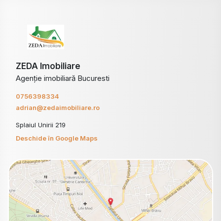
ZEDA Imobiliare
Agenție imobiliară Bucuresti
0756398334
adrian@zedaimobiliare.ro
Splaiul Unirii 219
Deschide în Google Maps