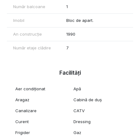
Bucătărie complet echipată: mobilier IKEA, plită pe gaz, cuptor
Număr balcoane
1
electric, frigider, cuptor cu microunde, baterii sanitare Grohe
Living: TV LED LG, canapea extensibilă, birou, aer condiționat
Imobil
Bloc de apart.
Dormitor: pat matrimonial, TV LED Samsung, dressing generos
An construcție
1990
Baie: mobilier IKEA, finisaje moderne
Număr etaje clădire
7
🔑 Apartamentul este liber – disponibil imediat pentru mutare.
Facilități
Aer condiționat
Apă
Aragaz
Cabină de duș
Canalizare
CATV
Curent
Dressing
Frigider
Gaz