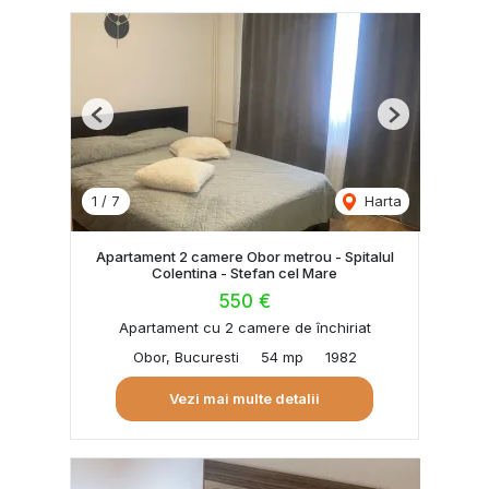
Previous
Next
1
/
7
Harta
Apartament 2 camere Obor metrou - Spitalul
Colentina - Stefan cel Mare
550 €
Apartament cu 2 camere de închiriat
Obor, Bucuresti
54 mp
1982
Vezi mai multe detalii