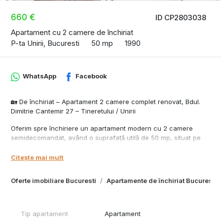
660 €
ID CP2803038
Apartament cu 2 camere de închiriat
P-ta Unirii, Bucuresti
50 mp
1990
WhatsApp
Facebook
🏡 De închiriat – Apartament 2 camere complet renovat, Bdul.
Dimitrie Cantemir 27 – Tineretului / Unirii
Oferim spre închiriere un apartament modern cu 2 camere
semidecomandat, având o suprafață utilă de 50 mp, situat pe
Bulevardul Dimitrie Cantemir nr. 27, la etajul 6/7, chiar în fața
stației de metrou Tineretului.
Citește mai mult
📍 Locație excelentă:
Oferte imobiliare Bucuresti
Apartamente de închiriat Bucuresti
Apartamentul este poziționat pe partea din spate a blocului,
ferit de zgomotul stradal.
În imediata apropiere:
Tip apartament
Apartament
Dristor Doner Kebap Tineretului – vis-à-vis