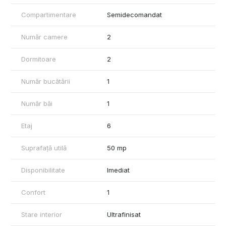
Compartimentare
Semidecomandat
Parcul Tineretului – 3 minute
Parcul Carol I – 10 minute
Număr camere
2
Piața Unirii – 15 minute pe jos / 3 minute cu auto (1,4 km)
Dormitoare
2
Mall Sun Plaza – 5 minute cu auto
Număr bucătării
1
🏢 Detalii clădire:
Număr băi
1
Bloc liniștit, curat, anvelopat termic
Lift nou instalat
Etaj
6
🏠 Detalii apartament:
Suprafață utilă
50 mp
Complet renovat și mobilat modern
Disponibilitate
Imediat
Prima închiriere
Izolat interior, geamuri tripan, balcon închis
Confort
1
Aer condiționat
Stare interior
Ultrafinisat