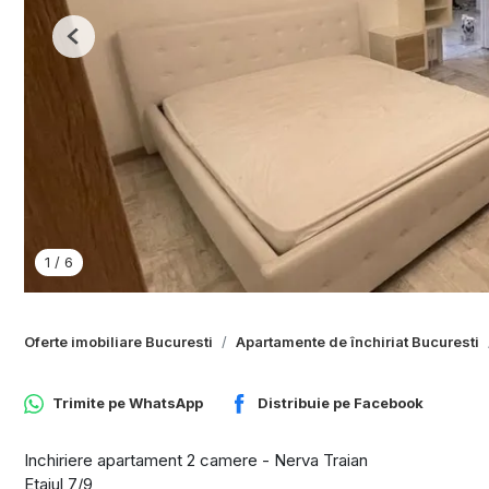
Previous
1
/
6
Oferte imobiliare Bucuresti
Apartamente de închiriat Bucuresti
Trimite pe
WhatsApp
Distribuie pe
Facebook
Inchiriere apartament 2 camere - Nerva Traian
Etajul 7/9