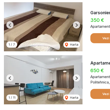
Garsonier
350 €
Apartament 
Previous
Next
Vezi
1
/
7
Harta
Apartamen
650 €
Apartament 
Previous
Next
Politehnica
Vezi
1
/
11
Harta