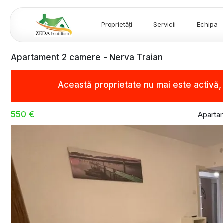
Proprietăți
Servicii
Echipa
Apartament 2 camere - Nerva Traian
Această proprietate nu mai este activă
550 €
Apartam