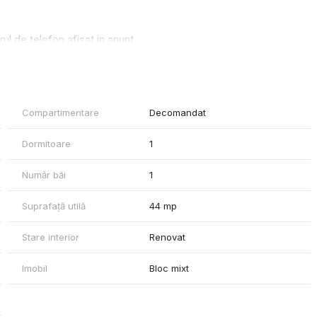
ul de telefon afisat in anunt.
Compartimentare
Decomandat
Dormitoare
1
Număr băi
1
Suprafață utilă
44 mp
Stare interior
Renovat
Imobil
Bloc mixt