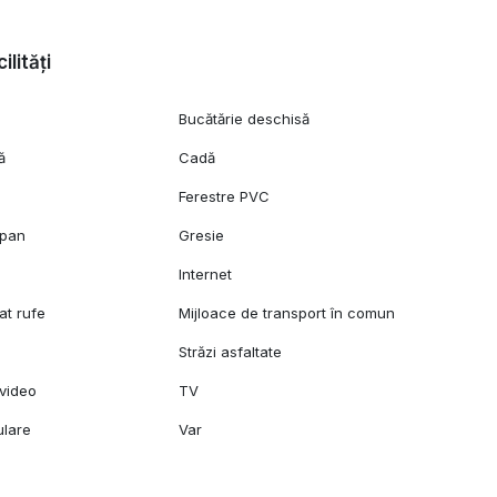
ilități
Bucătărie deschisă
ă
Cadă
Ferestre PVC
opan
Gresie
Internet
at rufe
Mijloace de transport în comun
Străzi asfaltate
video
TV
ulare
Var