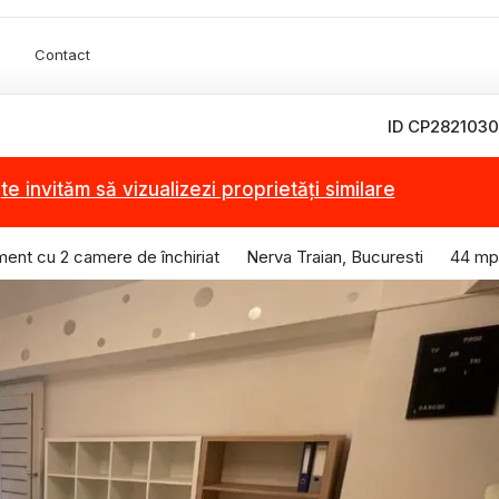
Contact
ID CP2821030
,
te invităm să vizualizezi proprietăți similare
ent cu 2 camere de închiriat
Nerva Traian, Bucuresti
44 mp