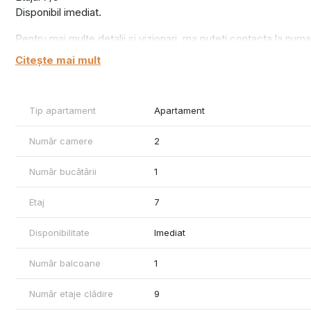
Disponibil imediat.
Pentru mai multe detalii si vizionari, ma puteti contacta la numar
Citește mai mult
Tip apartament
Apartament
Număr camere
2
Număr bucătării
1
Etaj
7
Disponibilitate
Imediat
Număr balcoane
1
Număr etaje clădire
9