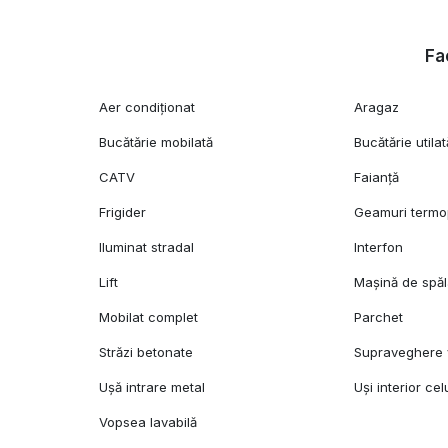
Fac
Aer condiționat
Aragaz
Bucătărie mobilată
Bucătărie utilat
CATV
Faianță
Frigider
Geamuri term
Iluminat stradal
Interfon
Lift
Mașină de spăl
Mobilat complet
Parchet
Străzi betonate
Supraveghere 
Ușă intrare metal
Uși interior cel
Vopsea lavabilă