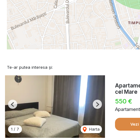
Te-ar putea interesa și:
Apartamen
cel Mare
550 €
Previous
Next
Apartament 
Vezi
1
/
7
Harta