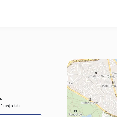
es
fidențialitate