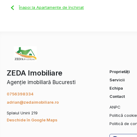
Înapoi la Apartamente de închiriat
ZEDA Imobiliare
Proprietăți
Servicii
Agenție imobiliară Bucuresti
Echipa
0756398334
Contact
adrian@zedaimobiliare.ro
ANPC
Splaiul Unirii 219
Politică cooki
Deschide în Google Maps
Politică de con