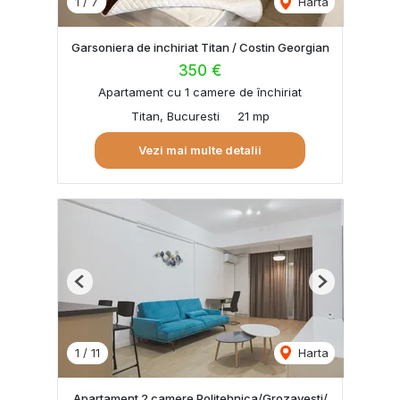
1
/
7
Harta
Garsoniera de inchiriat Titan / Costin Georgian
350 €
Apartament cu 1 camere de închiriat
Titan, Bucuresti
21 mp
Vezi mai multe detalii
Previous
Next
1
/
11
Harta
Apartament 2 camere Politehnica/Grozavesti/