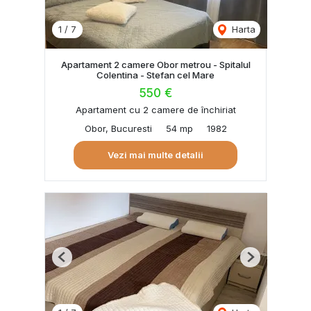
1
/
7
Harta
Apartament 2 camere Obor metrou - Spitalul
Colentina - Stefan cel Mare
550 €
Apartament cu 2 camere de închiriat
Obor, Bucuresti
54 mp
1982
Vezi mai multe detalii
Previous
Next