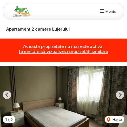
Meniu
Apartament 2 camere Lujerului
Această proprietate nu mai este activă,
te invităm să vizualizezi proprietăți similare
Previous
Nex
1
/
9
Harta