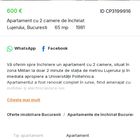
600 €
ID CP3199916
Apartament cu 2 camere de închiriat
Lujerului, Bucuresti
65 mp
1981
WhatsApp
Facebook
Vă oferim spre închiriere un apartament cu 2 camere, situat în
zona Militari la doar 2 minute de stația de metrou Lujerului și în
imediata apropiere a Universității Politehnica.
Apartamentul a fost renovat complet în iunie, fiind amenajat cu
mobilier și electrocasnice noi.
Locuința este spațioasă, luminoasă și dispune de o bucătărie
Citește mai mult
generoasă.
Localizare excelentă, cu acces rapid către numeroase puncte
de interes,in plus, zona beneficiază de locuri de parcare
Oferte imobiliare Bucuresti
Apartamente de închiriat Bucuresti
generoase în proximitatea blocului.
Pentru informații suplimentare și programarea unei vizionări, ne
puteti contacta la numarul afisat in anunt.
Tip apartament
Apartament