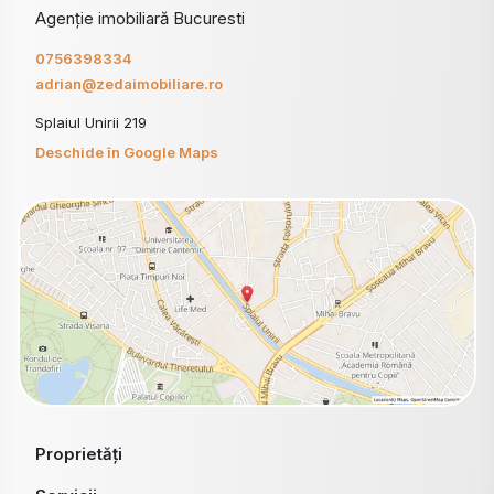
Agenție imobiliară Bucuresti
0756398334
adrian@zedaimobiliare.ro
Splaiul Unirii 219
Deschide în Google Maps
Proprietăți