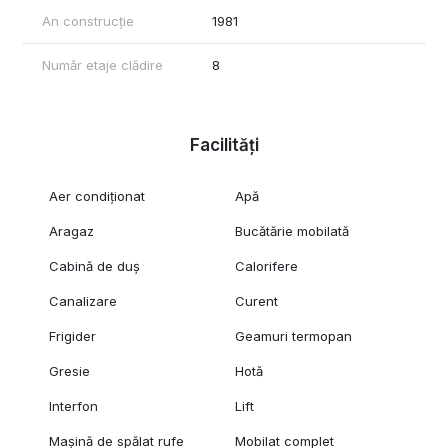
An construcție
1981
Număr etaje clădire
8
Facilități
Aer condiționat
Apă
Aragaz
Bucătărie mobilată
Cabină de duș
Calorifere
Canalizare
Curent
Frigider
Geamuri termopan
Gresie
Hotă
Interfon
Lift
Mașină de spălat rufe
Mobilat complet