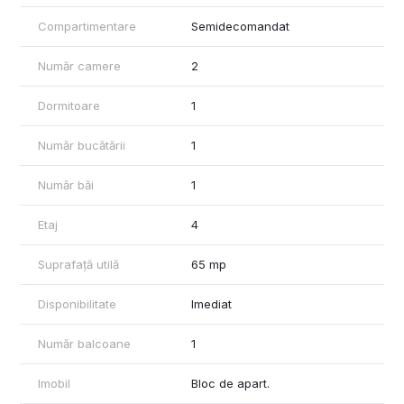
Compartimentare
Semidecomandat
Număr camere
2
Dormitoare
1
Număr bucătării
1
Număr băi
1
Etaj
4
Suprafață utilă
65 mp
Disponibilitate
Imediat
Număr balcoane
1
Imobil
Bloc de apart.