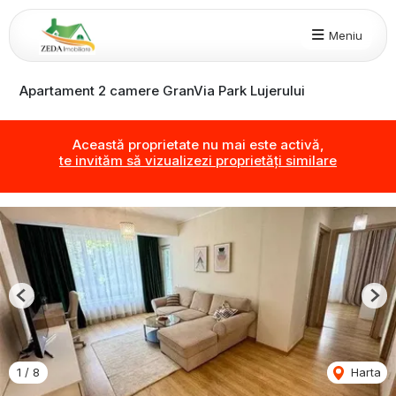
Meniu
Apartament 2 camere GranVia Park Lujerului
Această proprietate nu mai este activă,
te invităm să vizualizezi proprietăți similare
Previous
Nex
1
/
8
Harta