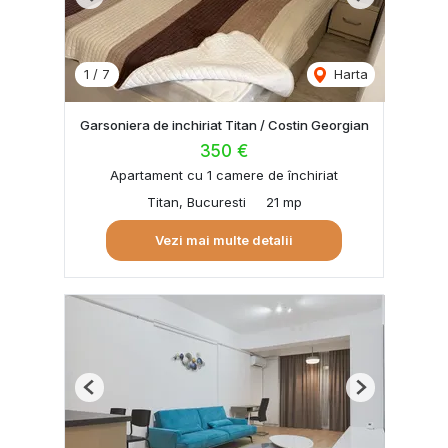
Previous
Next
1
/
7
Harta
Garsoniera de inchiriat Titan / Costin Georgian
350 €
Apartament cu 1 camere de închiriat
Titan, Bucuresti
21 mp
Vezi mai multe detalii
Previous
Next