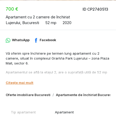
700 €
ID CP2740513
Apartament cu 2 camere de închiriat
Lujerului, Bucuresti
52 mp
2020
WhatsApp
Facebook
Vă oferim spre închiriere pe termen lung apartament cu 2
camere, situat în complexul GranVia Park Lujerului – zona Plaza
Mall, sector 6.
Apartamentul se află la etajul 2, are o suprafață utilă de 52 mp
(suprafață totală 56 mp) și este complet mobilat și utilat, pregătit
pentru mutare imediată.
Citește mai mult
Dotări:
Oferte imobiliare Bucuresti
Apartamente de închiriat Bucuresti
- Aer condiționat, centrală proprie, smart TV 4K
- Birou, canapea extensibilă
Tip apartament
Apartament