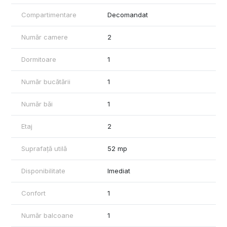
- Plită pe gaz, hotă, cuptor electric, cuptor cu microunde
Compartimentare
Decomandat
- Mașină de spălat vase, combină frigorifică NeoFrost
Număr camere
2
Parcare:
Se poate închiria separat un loc de parcare la prețul de 70
EUR/lună.
Dormitoare
1
Pentru mai multe detalii vă rugăm să ne contactați la numărul din
Număr bucătării
1
anunț.
Număr băi
1
Etaj
2
Suprafață utilă
52 mp
Disponibilitate
Imediat
Confort
1
Număr balcoane
1