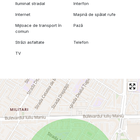
Iluminat stradal
Interfon
Internet
Mașină de spălat rufe
Mijloace de transport în
Pază
comun
Străzi asfaltate
Telefon
TV