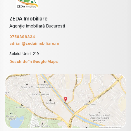
ZEDA Imobiliare
Agenție imobiliară Bucuresti
0756398334
adrian@zedaimobiliare.ro
Splaiul Unirii 219
Deschide în Google Maps