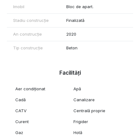
Imobil
Bloc de apart.
Stadiu construcție
Finalizată
An construcție
2020
Tip construcție
Beton
Facilități
Aer condiționat
Apă
Cadă
Canalizare
CATV
Centrală proprie
Curent
Frigider
Gaz
Hotă