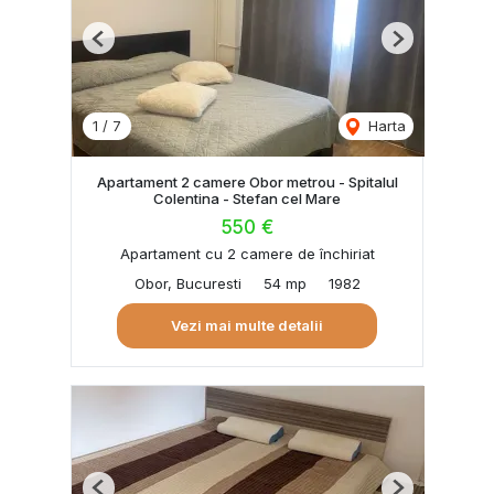
Previous
Next
1
/
7
Harta
Apartament 2 camere Obor metrou - Spitalul
Colentina - Stefan cel Mare
550 €
Apartament cu 2 camere de închiriat
Obor, Bucuresti
54 mp
1982
Vezi mai multe detalii