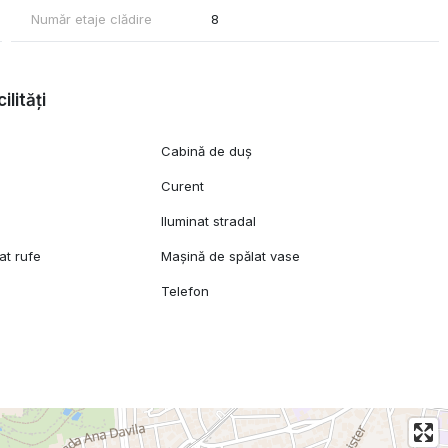
Număr etaje clădire
8
ilități
Cabină de duș
Curent
Iluminat stradal
at rufe
Mașină de spălat vase
Telefon