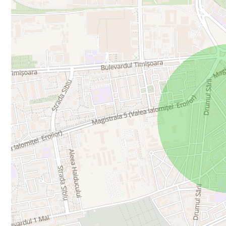
Cabină de duș modernă
Placări cu piatră naturală
Mașină de spălat rufe Beko
⚙️ Electrocasnice & Confort:
Smart TV 4K Hisense 134 cm
2 unități aer condiționat LG
Boiler Electrolux
Frigider Hotpoint Ariston – 463 L
Cuptor electric + plită gaz/electrică Gorenje
Hota Teka
Mașină de spălat vase Bosch