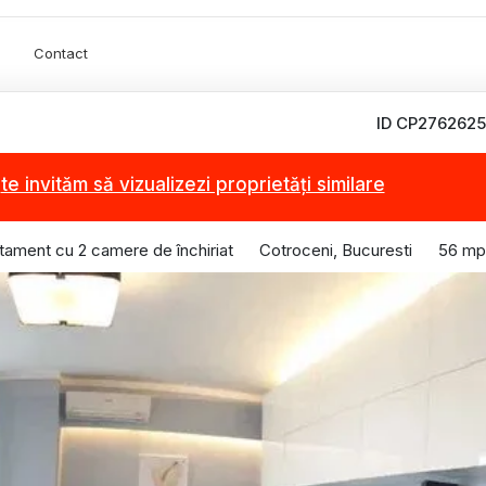
Contact
ID CP2762625
,
te invităm să vizualizezi proprietăți similare
tament cu 2 camere de închiriat
Cotroceni, Bucuresti
56 mp