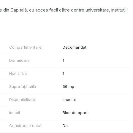
in Capitală, cu acces facil către centre universitare, instituții
Compartimentare
Decomandat
Dormitoare
1
Număr băi
1
duri și cartierul Cotroceni
Suprafață utilă
56 mp
Disponibilitate
Imediat
Imobil
Bloc de apart.
 de depozitare optim integrate și finisaje de calitate superioară:
Construcție nouă
Da