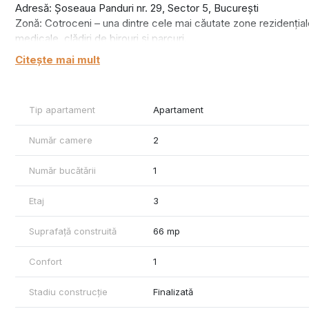
Adresă: Șoseaua Panduri nr. 29, Sector 5, București
Zonă: Cotroceni – una dintre cele mai căutate zone rezidențiale d
medicale, clădiri de birouri și parcuri.
Citește mai mult
Caracteristici generale:
Compartimentare: 2 camere semidecomandate
Tip apartament
Apartament
Suprafață utilă: 56 mp
Număr camere
2
Etaj: 3 din 8
An construcție: 1990-2000
Număr bucătării
1
Vedere: panoramică spre Catedrala Mântuirii Neamului, Șos. Pan
Etaj
3
Balcon: închis, folosit ca spațiu suplimentar de depozitare
Suprafață construită
66 mp
Amenajare & Dotări:
Confort
1
Apartamentul este amenajat modern, în stil minimalist, cu spații
Stadiu construcție
Finalizată
Living: