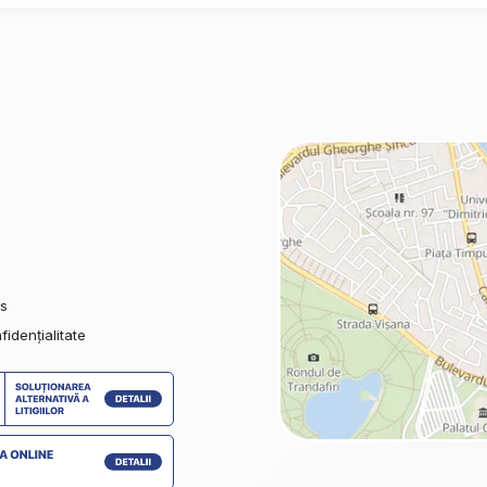
 expați, medici sau profesioniști din zona de birouri Cotroceni.
es
fidențialitate