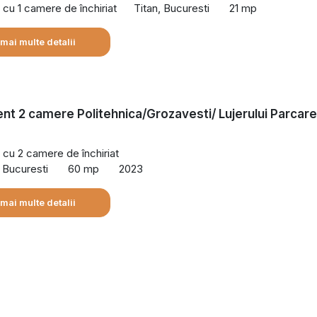
cu 1 camere de închiriat
Titan, Bucuresti
21 mp
 mai multe detalii
t 2 camere Politehnica/Grozavesti/ Lujerului Parcare
cu 2 camere de închiriat
tic etc.
, Bucuresti
60 mp
2023
 mai multe detalii
rei, Opera Națională, Palatul Cotroceni, Palatul Parlamentului
niversitar, Spitalul Militar, Institutul Victor Babeș, Stadion