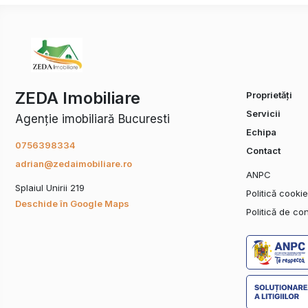
Se închiriază complet mobilat și utilat – ideal pentru rezidenți,
O luna avans+ doua luni garantie
Pentru detalii, imagini suplimentare și programări la vizionare:
Vă rugăm să ne contactați telefonic sau prin WhatsApp.
ZEDA Imobiliare
Proprietăți
Servicii
Agenție imobiliară Bucuresti
Echipa
0756398334
Contact
adrian@zedaimobiliare.ro
ANPC
Splaiul Unirii 219
Politică cooki
Deschide în Google Maps
Politică de con