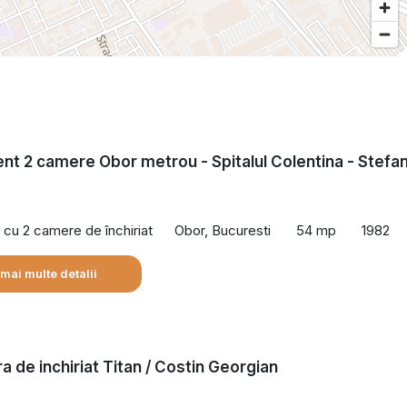
t 2 camere Obor metrou - Spitalul Colentina - Stefa
cu 2 camere de închiriat
Obor, Bucuresti
54 mp
1982
 mai multe detalii
a de inchiriat Titan / Costin Georgian
he Light, Microsoft, Samsung Plaza