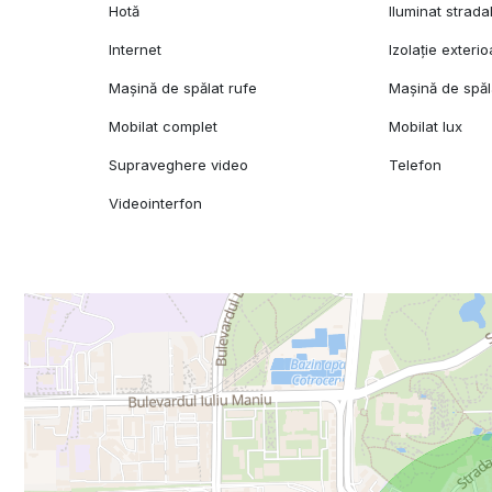
Hotă
Iluminat strada
Internet
Izolație exterio
Mașină de spălat rufe
Mașină de spăl
Mobilat complet
Mobilat lux
Supraveghere video
Telefon
Videointerfon