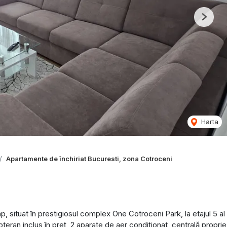
Next
Harta
Apartamente de închiriat Bucuresti, zona Cotroceni
ituat în prestigiosul complex One Cotroceni Park, la etajul 5 al
teran inclus în preț, 2 aparate de aer condiționat, centrală proprie