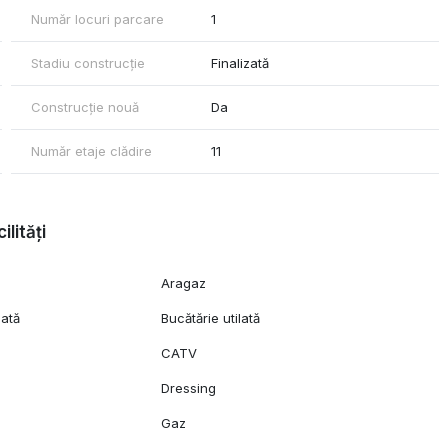
Număr locuri parcare
1
Stadiu construcție
Finalizată
Construcție nouă
Da
Număr etaje clădire
11
ilități
Aragaz
lată
Bucătărie utilată
CATV
Dressing
n
Gaz