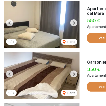
Apartamen
cel Mare
550 €
Previous
Next
Apartament 
Vezi
1
/
7
Harta
Garsonier
350 €
Apartament 
Previous
Next
Vezi
1
/
7
Harta