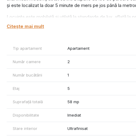
și este localizat la doar 5 minute de mers pe jos până la metro
Locuința este mobilată și utilată la standarde de lux, aflată la pr
Citește mai mult
Preț: 890 euro/lună
Garanție: o lună
Comision agenție: standard
Tip apartament
Apartament
Număr camere
2
Număr bucătării
1
Etaj
5
Suprafață totală
58 mp
Disponibilitate
Imediat
Stare interior
Ultrafinisat