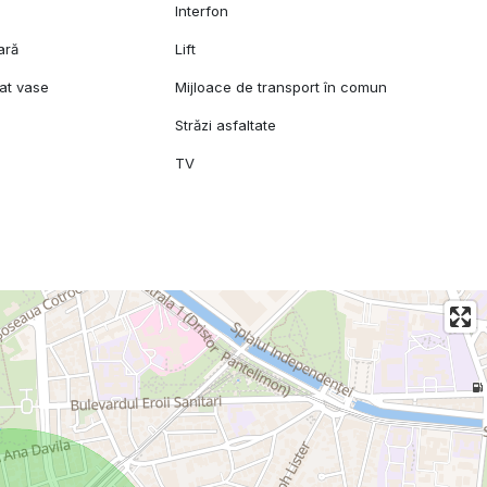
l
Interfon
ară
Lift
at vase
Mijloace de transport în comun
Străzi asfaltate
TV