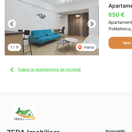
Apartamen
650 €
Apartament 
Previous
Next
Politehnica
Vezi
1
/
11
Harta
Înapoi la Apartamente de închiriat
Proprietăți