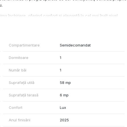
u.
ima închiriere, oferind confort și eleganță la cel mai înalt nivel.
Compartimentare
Semidecomandat
Dormitoare
1
Număr băi
1
Suprafață utilă
58 mp
Suprafață terasă
6 mp
Confort
Lux
Anul finisării
2025