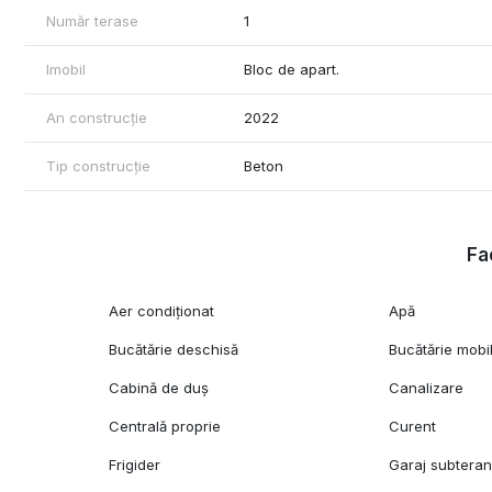
Număr terase
1
Imobil
Bloc de apart.
An construcție
2022
Tip construcție
Beton
Fac
Aer condiționat
Apă
Bucătărie deschisă
Bucătărie mobi
Cabină de duș
Canalizare
Centrală proprie
Curent
Frigider
Garaj subtera