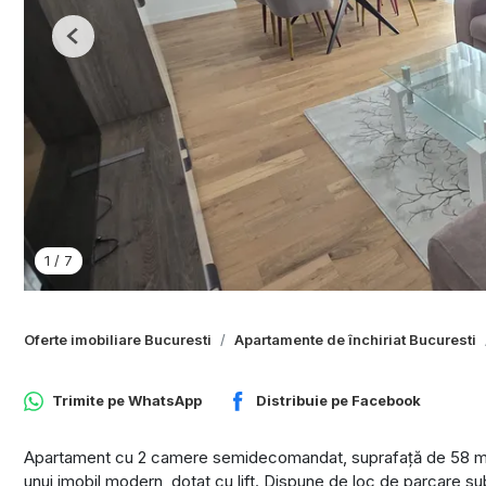
Previous
1
/
7
Oferte imobiliare Bucuresti
Apartamente de închiriat Bucuresti
Trimite pe
WhatsApp
Distribuie pe
Facebook
Apartament cu 2 camere semidecomandat, suprafață de 58 mp, s
unui imobil modern, dotat cu lift. Dispune de loc de parcare sub