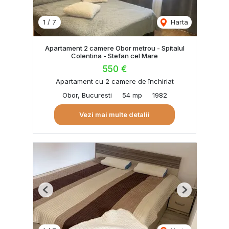
1
/
7
Harta
Apartament 2 camere Obor metrou - Spitalul
Colentina - Stefan cel Mare
550 €
Apartament cu 2 camere de închiriat
Obor, Bucuresti
54 mp
1982
Vezi mai multe detalii
Previous
Next