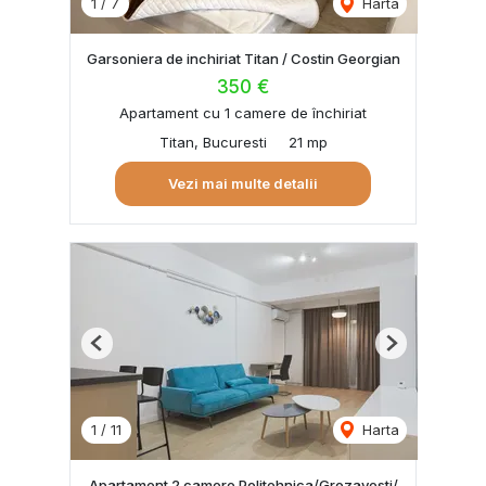
1
/
7
Harta
Garsoniera de inchiriat Titan / Costin Georgian
350 €
Apartament cu 1 camere de închiriat
Titan, Bucuresti
21 mp
Vezi mai multe detalii
Previous
Next
1
/
11
Harta
Apartament 2 camere Politehnica/Grozavesti/