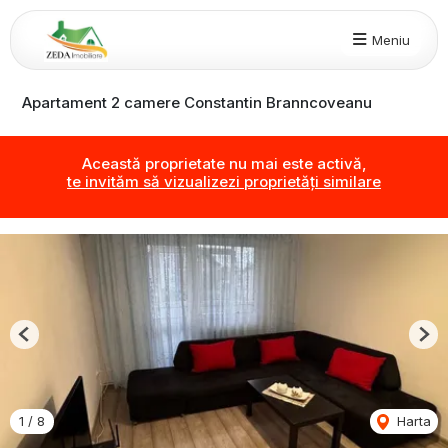
Meniu
Apartament 2 camere Constantin Branncoveanu
Această proprietate nu mai este activă,
te invităm să vizualizezi proprietăți similare
Previous
Nex
1
/
8
Harta