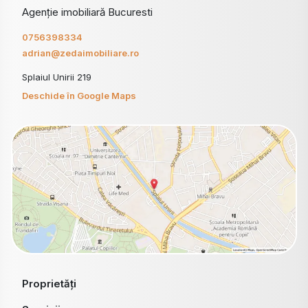
Agenție imobiliară Bucuresti
0756398334
adrian@zedaimobiliare.ro
Splaiul Unirii 219
Deschide în Google Maps
Proprietăți