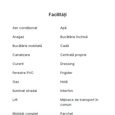
Facilități
Aer condiționat
Apă
Aragaz
Bucătărie închisă
Bucătărie mobilată
Cadă
Canalizare
Centrală proprie
Curent
Dressing
Ferestre PVC
Frigider
Gaz
Hotă
Iluminat stradal
Interfon
Lift
Mijloace de transport în
comun
Mobilat complet
Parchet