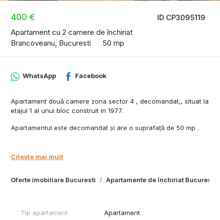
400 €
ID CP3095119
Apartament cu 2 camere de închiriat
Brancoveanu, Bucuresti
50 mp
WhatsApp
Facebook
Apartament două camere zona sector 4 , decomandat,, situat la
etajul 1 al unui bloc construit in 1977.
Apartamentul este decomandat și are o suprafață de 50 mp .
Locatia se afla in apropiere de mijloacele de transport in
comun, 10 minute metrou Brancoveanu, mall Sun Plaza, parcul
Citește mai mult
Oraselul Copiilor.
Oferte imobiliare Bucuresti
Apartamente de închiriat Bucuresti
Pentru mai multe detalii si stabilirea unei vizionari sunati la
numarul afisat in anunt.
Tip apartament
Apartament