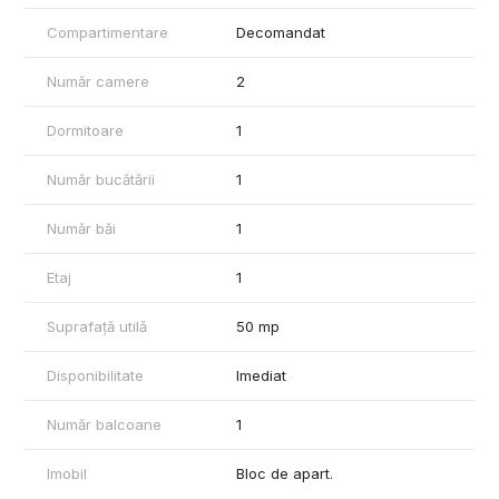
Compartimentare
Decomandat
Număr camere
2
Dormitoare
1
Număr bucătării
1
Număr băi
1
Etaj
1
Suprafață utilă
50 mp
Disponibilitate
Imediat
Număr balcoane
1
Imobil
Bloc de apart.