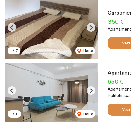
Garsonier
350 €
Apartament 
Previous
Next
Vezi
1
/
7
Harta
Apartamen
650 €
Apartament 
Previous
Next
Politehnica
Vezi
1
/
11
Harta