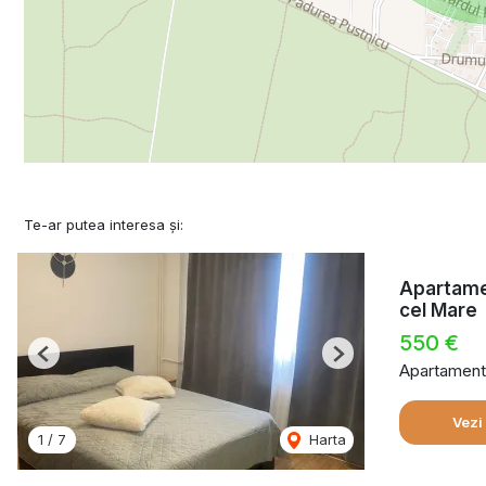
Te-ar putea interesa și:
Apartamen
cel Mare
550 €
Previous
Next
Apartament 
Vezi
1
/
7
Harta