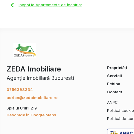
Înapoi la Apartamente de închiriat
ZEDA Imobiliare
Proprietăți
Servicii
Agenție imobiliară Bucuresti
Echipa
0756398334
Contact
adrian@zedaimobiliare.ro
ANPC
Splaiul Unirii 219
Politică cooki
Deschide în Google Maps
Politică de con