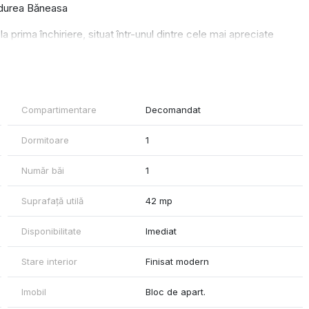
Pădurea Băneasa
prima închiriere, situat într-unul dintre cele mai apreciate
ăneasa.
diu liniștit și aer curat, fiind perfect pentru cei care doresc
Compartimentare
Decomandat
Dormitoare
1
Număr băi
1
e, cuptor electric, hotă, mașină de spălat vase
Suprafață utilă
42 mp
Disponibilitate
Imediat
Stare interior
Finisat modern
Imobil
Bloc de apart.