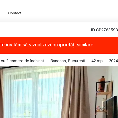
Contact
ID CP2763593
,
te invităm să vizualizezi proprietăți similare
cu 2 camere de închiriat
Baneasa, Bucuresti
42 mp
2024