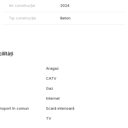
An construcție
2024
Tip construcție
Beton
ilități
Aragaz
CATV
Gaz
l
Internet
ansport în comun
Scară interioară
TV