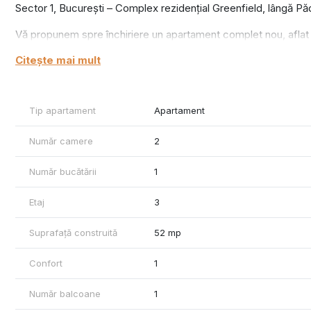
Sector 1, București – Complex rezidențial Greenfield, lângă 
Vă propunem spre închiriere un apartament complet nou, aflat la 
ansambluri rezidențiale din nordul Bucureștiului – Greenfield B
Citește mai mult
Poziționat ideal, în apropierea pădurii, apartamentul oferă un me
confort urban într-un cadru natural.
Tip apartament
Apartament
Detalii și dotări:
Număr camere
2
2 camere luminoase și bine compartimentate
Mobilier și electrocasnice noi, de calitate superioară
Număr bucătării
1
Bucătărie complet echipată: frigider încastrat, plită cu inducți
Etaj
3
Baie modernă, cu mașină de spălat rufe + uscător
Suprafață construită
52 mp
Aer condiționat în ambele camere
Confort
1
Încălzire prin pardoseală, cu contorizare individuală
Număr balcoane
1
TV + internet instalate