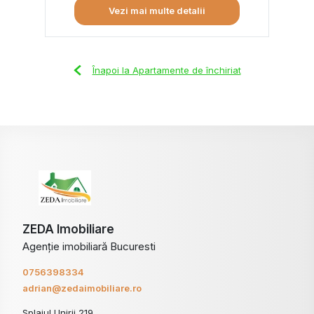
Vezi mai multe detalii
Înapoi la Apartamente de închiriat
ZEDA Imobiliare
Agenție imobiliară Bucuresti
0756398334
adrian@zedaimobiliare.ro
Splaiul Unirii 219