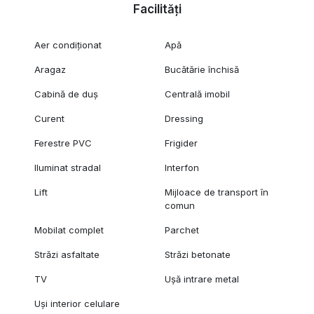
Facilități
Aer condiționat
Apă
Aragaz
Bucătărie închisă
Cabină de duș
Centrală imobil
Curent
Dressing
Ferestre PVC
Frigider
Iluminat stradal
Interfon
Lift
Mijloace de transport în
comun
Mobilat complet
Parchet
Străzi asfaltate
Străzi betonate
TV
Ușă intrare metal
Uși interior celulare