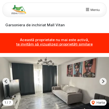
Meniu
Garsoniera de inchiriat Mall Vitan
Această proprietate nu mai este activă,
te invităm să vizualizezi proprietăți similare
Previous
Nex
1
/
7
Harta