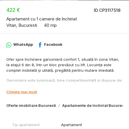
422 €
ID CP3117518
Apartament cu 1 camere de închiriat
Vitan, Bucuresti
40 mp
WhatsApp
Facebook
Ofer spre închiriere garsonieră confort 1, situată în zona Vitan,
la etajul 6 din 8, într-un bloc prevăzut cu lift. Locuința este
complet mobilată și utilată, pregătită pentru mutare imediată.
Garsoniera este luminoasă, bine compartimentată și dispune de:
* mobilier complet
* bucătărie utilată
Citește mai mult
* frigider, aragaz, mașină de spălat
* baie modernă
Oferte imobiliare Bucuresti
Apartamente de închiriat Bucuresti
* spații de depozitare
* lift
* bloc liniștit și bine întreținut
Tip apartament
Apartament
Zona este foarte bine conectată la oraș și oferă acces rapid