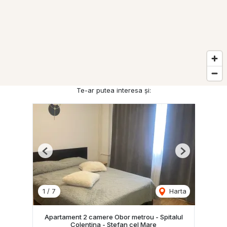
Te-ar putea interesa și:
Previous
Next
1
/
7
Harta
Apartament 2 camere Obor metrou - Spitalul
Colentina - Stefan cel Mare