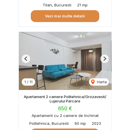
Titan, Bucuresti
21 mp
Vezi mai multe detalii
Previous
Next
1
/
11
Harta
Apartament 2 camere Politehnica/Grozavesti/
Lujerului Parcare
650 €
Apartament cu 2 camere de închiriat
Politehnica, Bucuresti
60 mp
2023